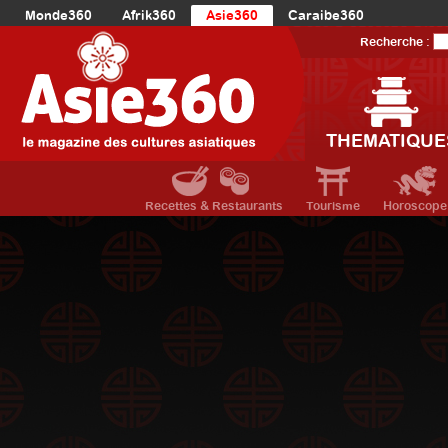
Monde360
Afrik360
Asie360
Caraibe360
Europe360
AmériqueLatine360
AmériqueDuNord360
Recherche :
Océanie360
Orient360
THEMATIQUE
Recettes & Restaurants
Tourisme
Horoscope