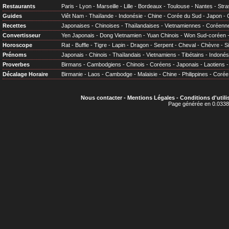
Restaurants
Paris
-
Lyon
-
Marseille
-
Lille
-
Bordeaux
-
Toulouse
-
Nantes
-
Stra
Guides
Viêt Nam
-
Thaïlande
-
Indonésie
-
Chine
-
Corée du Sud
-
Japon
-
Recettes
Japonaises
-
Chinoises
-
Thaïlandaises
-
Vietnamiennes
-
Coréenn
Convertisseur
Yen Japonais
-
Dong Vietnamien
-
Yuan Chinois
-
Won Sud-coréen
Horoscope
Rat
-
Buffle
-
Tigre
-
Lapin
-
Dragon
-
Serpent
-
Cheval
-
Chèvre
-
S
Prénoms
Japonais
-
Chinois
-
Thaïlandais
-
Vietnamiens
-
Tibétains
-
Indonés
Proverbes
Birmans
-
Cambodgiens
-
Chinois
-
Coréens
-
Japonais
-
Laotiens
Décalage Horaire
Birmanie
-
Laos
-
Cambodge
-
Malaisie
-
Chine
-
Philippines
-
Corée
Nous contacter
-
Mentions Légales
-
Conditions d'utili
Page générée en 0.0338