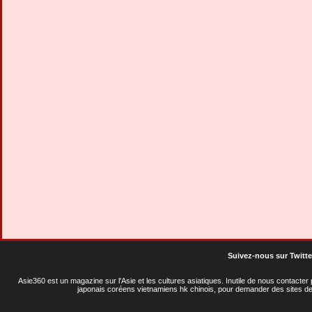
Suivez-nous sur Twitte
Asie360 est un magazine sur l'Asie et les cultures asiatiques
. Inutile de nous contacte
japonais coréens vietnamiens hk chinois, pour demander des sites de