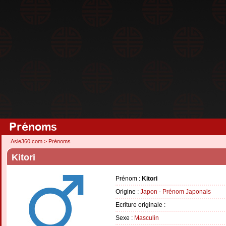
Prénoms
Asie360.com
>
Prénoms
Kitori
Prénom :
Kitori
Origine :
Japon
-
Prénom Japonais
Ecriture originale :
Sexe :
Masculin