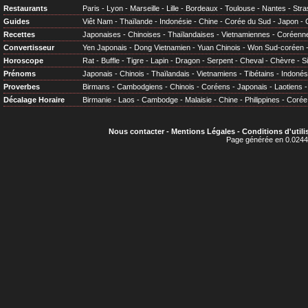
Restaurants
Paris
-
Lyon
-
Marseille
-
Lille
-
Bordeaux
-
Toulouse
-
Nantes
-
Stra
Guides
Viêt Nam
-
Thaïlande
-
Indonésie
-
Chine
-
Corée du Sud
-
Japon
-
Recettes
Japonaises
-
Chinoises
-
Thaïlandaises
-
Vietnamiennes
-
Coréenn
Convertisseur
Yen Japonais
-
Dong Vietnamien
-
Yuan Chinois
-
Won Sud-coréen
Horoscope
Rat
-
Buffle
-
Tigre
-
Lapin
-
Dragon
-
Serpent
-
Cheval
-
Chèvre
-
S
Prénoms
Japonais
-
Chinois
-
Thaïlandais
-
Vietnamiens
-
Tibétains
-
Indonés
Proverbes
Birmans
-
Cambodgiens
-
Chinois
-
Coréens
-
Japonais
-
Laotiens
Décalage Horaire
Birmanie
-
Laos
-
Cambodge
-
Malaisie
-
Chine
-
Philippines
-
Corée
Nous contacter
-
Mentions Légales
-
Conditions d'utili
Page générée en 0.0244