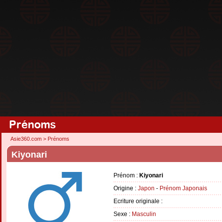
Prénoms
Asie360.com
>
Prénoms
Kiyonari
Prénom :
Kiyonari
Origine :
Japon
-
Prénom Japonais
Ecriture originale :
Sexe :
Masculin