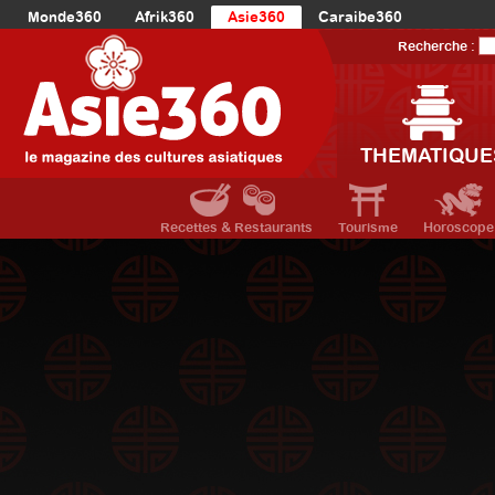
Monde360
Afrik360
Asie360
Caraibe360
Europe360
AmériqueLatine360
AmériqueDuNord360
Recherche :
Océanie360
Orient360
THEMATIQUE
Recettes & Restaurants
Tourisme
Horoscope