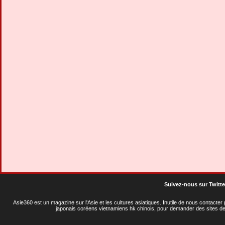
Suivez-nous sur Twitte
Asie360 est un magazine sur l'Asie et les cultures asiatiques
. Inutile de nous contacte
japonais coréens vietnamiens hk chinois, pour demander des sites de