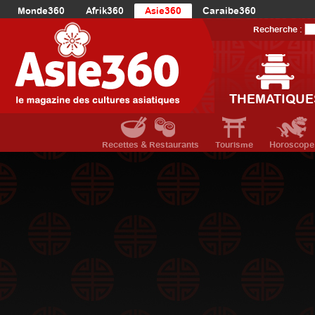
Monde360
Afrik360
Asie360
Caraibe360
Europe360
AmériqueLatine360
AmériqueDuNord360
Recherche :
Océanie360
Orient360
THEMATIQUE
Recettes & Restaurants
Tourisme
Horoscope