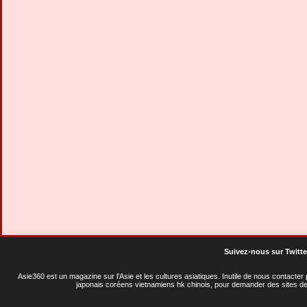
Suivez-nous sur Twitte
Asie360 est un magazine sur l'Asie et les cultures asiatiques
. Inutile de nous contacte
japonais coréens vietnamiens hk chinois, pour demander des sites de