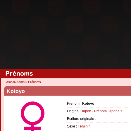
Prénoms
Asie360.com
>
Prénoms
Kotoyo
Prénom :
Kotoyo
Origine :
Japon
-
Prénom Japonais
Ecriture originale :
Sexe :
Féminin