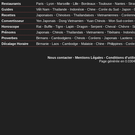
Restaurants
Paris
-
Lyon
-
Marseille
-
Lille
-
Bordeaux
-
Toulouse
-
Nantes
-
Stra
Guides
Viêt Nam
-
Thaïlande
-
Indonésie
-
Chine
-
Corée du Sud
-
Japon
-
Recettes
Japonaises
-
Chinoises
-
Thaïlandaises
-
Vietnamiennes
-
Coréenn
Convertisseur
Yen Japonais
-
Dong Vietnamien
-
Yuan Chinois
-
Won Sud-coréen
Horoscope
Rat
-
Buffle
-
Tigre
-
Lapin
-
Dragon
-
Serpent
-
Cheval
-
Chèvre
-
S
Prénoms
Japonais
-
Chinois
-
Thaïlandais
-
Vietnamiens
-
Tibétains
-
Indonés
Proverbes
Birmans
-
Cambodgiens
-
Chinois
-
Coréens
-
Japonais
-
Laotiens
Décalage Horaire
Birmanie
-
Laos
-
Cambodge
-
Malaisie
-
Chine
-
Philippines
-
Corée
Nous contacter
-
Mentions Légales
-
Conditions d'utili
Page générée en 0.0304