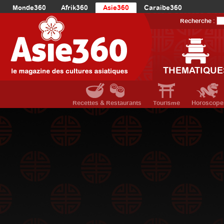
Monde360
Afrik360
Asie360
Caraibe360
Europe360
AmériqueLatine360
AmériqueDuNord360
Recherche :
Océanie360
Orient360
THEMATIQUE
Recettes & Restaurants
Tourisme
Horoscope