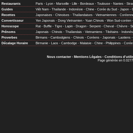
Restaurants
Paris
-
Lyon
-
Marseille
-
Lille
-
Bordeaux
-
Toulouse
-
Nantes
-
Stra
Guides
Viêt Nam
-
Thaïlande
-
Indonésie
-
Chine
-
Corée du Sud
-
Japon
-
Recettes
Japonaises
-
Chinoises
-
Thaïlandaises
-
Vietnamiennes
-
Coréenn
Convertisseur
Yen Japonais
-
Dong Vietnamien
-
Yuan Chinois
-
Won Sud-coréen
Horoscope
Rat
-
Buffle
-
Tigre
-
Lapin
-
Dragon
-
Serpent
-
Cheval
-
Chèvre
-
S
Prénoms
Japonais
-
Chinois
-
Thaïlandais
-
Vietnamiens
-
Tibétains
-
Indonés
Proverbes
Birmans
-
Cambodgiens
-
Chinois
-
Coréens
-
Japonais
-
Laotiens
Décalage Horaire
Birmanie
-
Laos
-
Cambodge
-
Malaisie
-
Chine
-
Philippines
-
Corée
Nous contacter
-
Mentions Légales
-
Conditions d'utili
Page générée en 0.0277