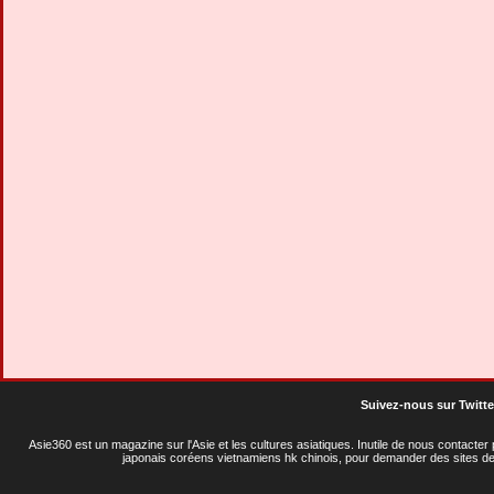
Suivez-nous sur Twitte
Asie360 est un magazine sur l'Asie et les cultures asiatiques
. Inutile de nous contacte
japonais coréens vietnamiens hk chinois, pour demander des sites de