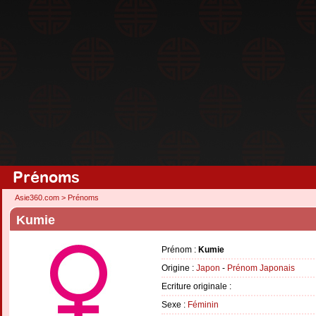
Prénoms
Asie360.com
>
Prénoms
Kumie
Prénom :
Kumie
Origine :
Japon
-
Prénom Japonais
Ecriture originale :
Sexe :
Féminin