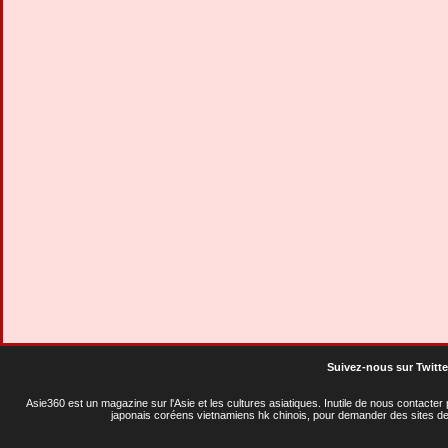
Suivez-nous sur Twitte
Asie360 est un magazine sur l'Asie et les cultures asiatiques
. Inutile de nous contacte
japonais coréens vietnamiens hk chinois, pour demander des sites de