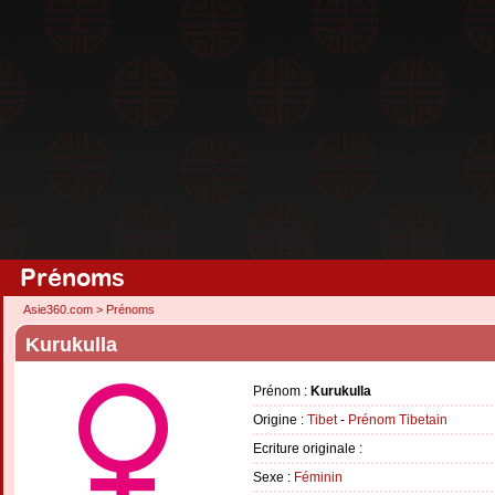
Prénoms
Asie360.com
>
Prénoms
Kurukulla
Prénom :
Kurukulla
Origine :
Tibet
-
Prénom Tibetain
Ecriture originale :
Sexe :
Féminin