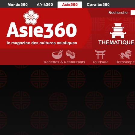
Monde360
Afrik360
Asie360
Caraibe360
Europe360
AmériqueLatine360
AmériqueDuNord360
Recherche :
Océanie360
Orient360
THEMATIQUE
Recettes & Restaurants
Tourisme
Horoscope