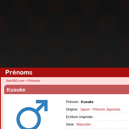
Prénoms
Asie360.com
>
Prénoms
Kusuke
Prénom :
Kusuke
Origine :
Japon
-
Prénom Japonais
Ecriture originale :
Sexe :
Masculin