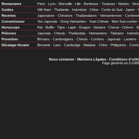
Restaurants
Paris
-
Lyon
-
Marseille
-
Lille
-
Bordeaux
-
Toulouse
-
Nantes
-
Stra
Guides
Viêt Nam
-
Thaïlande
-
Indonésie
-
Chine
-
Corée du Sud
-
Japon
-
Recettes
Japonaises
-
Chinoises
-
Thaïlandaises
-
Vietnamiennes
-
Coréenn
Convertisseur
Yen Japonais
-
Dong Vietnamien
-
Yuan Chinois
-
Won Sud-coréen
Horoscope
Rat
-
Buffle
-
Tigre
-
Lapin
-
Dragon
-
Serpent
-
Cheval
-
Chèvre
-
S
Prénoms
Japonais
-
Chinois
-
Thaïlandais
-
Vietnamiens
-
Tibétains
-
Indonés
Proverbes
Birmans
-
Cambodgiens
-
Chinois
-
Coréens
-
Japonais
-
Laotiens
Décalage Horaire
Birmanie
-
Laos
-
Cambodge
-
Malaisie
-
Chine
-
Philippines
-
Corée
Nous contacter
-
Mentions Légales
-
Conditions d'utili
Page générée en 0.0389