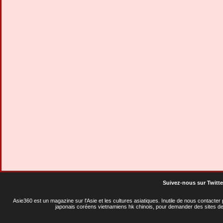
Suivez-nous sur Twitte
Asie360 est un magazine sur l'Asie et les cultures asiatiques
. Inutile de nous contacte
japonais coréens vietnamiens hk chinois, pour demander des sites de