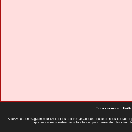
Suivez-nous sur Twitte
Asie360 est un magazine sur l'Asie et les cultures asiatiques
. Inutile de nous contacte
japonais coréens vietnamiens hk chinois, pour demander des sites de