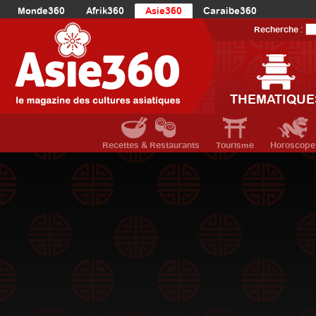
Monde360
Afrik360
Asie360
Caraibe360
Europe360
AmériqueLatine360
AmériqueDuNord360
Recherche :
Océanie360
Orient360
THEMATIQUE
Recettes & Restaurants
Tourisme
Horoscope