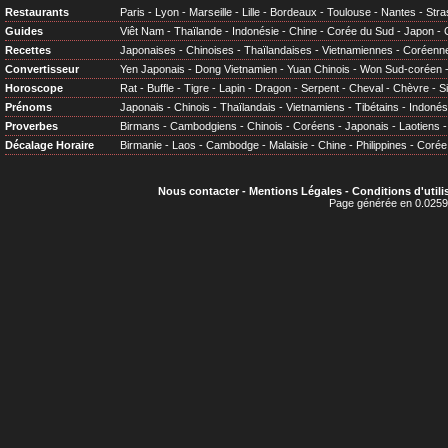
Restaurants
Paris
-
Lyon
-
Marseille
-
Lille
-
Bordeaux
-
Toulouse
-
Nantes
-
Stra
Guides
Viêt Nam
-
Thaïlande
-
Indonésie
-
Chine
-
Corée du Sud
-
Japon
-
Recettes
Japonaises
-
Chinoises
-
Thaïlandaises
-
Vietnamiennes
-
Coréenn
Convertisseur
Yen Japonais
-
Dong Vietnamien
-
Yuan Chinois
-
Won Sud-coréen
Horoscope
Rat
-
Buffle
-
Tigre
-
Lapin
-
Dragon
-
Serpent
-
Cheval
-
Chèvre
-
S
Prénoms
Japonais
-
Chinois
-
Thaïlandais
-
Vietnamiens
-
Tibétains
-
Indonés
Proverbes
Birmans
-
Cambodgiens
-
Chinois
-
Coréens
-
Japonais
-
Laotiens
Décalage Horaire
Birmanie
-
Laos
-
Cambodge
-
Malaisie
-
Chine
-
Philippines
-
Corée
Nous contacter
-
Mentions Légales
-
Conditions d'utili
Page générée en 0.0259