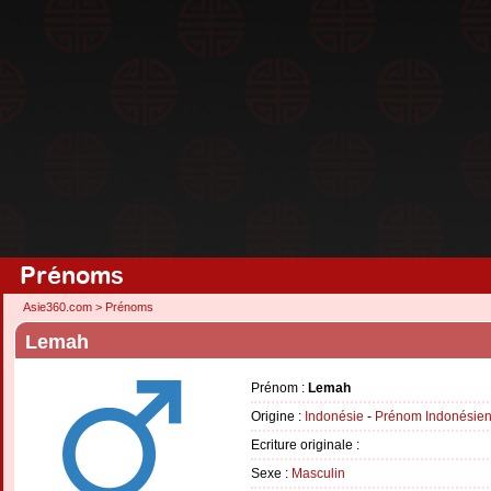
Prénoms
Asie360.com
>
Prénoms
Lemah
Prénom :
Lemah
Origine :
Indonésie
-
Prénom Indonésie
Ecriture originale :
Sexe :
Masculin