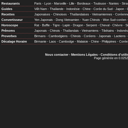
Restaurants
Paris
-
Lyon
-
Marseille
-
Lille
-
Bordeaux
-
Toulouse
-
Nantes
-
Stra
Guides
Viêt Nam
-
Thaïlande
-
Indonésie
-
Chine
-
Corée du Sud
-
Japon
-
Recettes
Japonaises
-
Chinoises
-
Thaïlandaises
-
Vietnamiennes
-
Coréenn
Convertisseur
Yen Japonais
-
Dong Vietnamien
-
Yuan Chinois
-
Won Sud-coréen
Horoscope
Rat
-
Buffle
-
Tigre
-
Lapin
-
Dragon
-
Serpent
-
Cheval
-
Chèvre
-
S
Prénoms
Japonais
-
Chinois
-
Thaïlandais
-
Vietnamiens
-
Tibétains
-
Indonés
Proverbes
Birmans
-
Cambodgiens
-
Chinois
-
Coréens
-
Japonais
-
Laotiens
Décalage Horaire
Birmanie
-
Laos
-
Cambodge
-
Malaisie
-
Chine
-
Philippines
-
Corée
Nous contacter
-
Mentions Légales
-
Conditions d'utili
Page générée en 0.0252