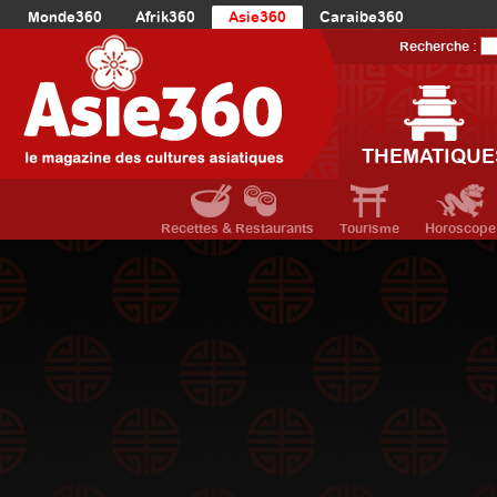
Monde360
Afrik360
Asie360
Caraibe360
Europe360
AmériqueLatine360
AmériqueDuNord360
Recherche :
Océanie360
Orient360
THEMATIQUE
Recettes & Restaurants
Tourisme
Horoscope