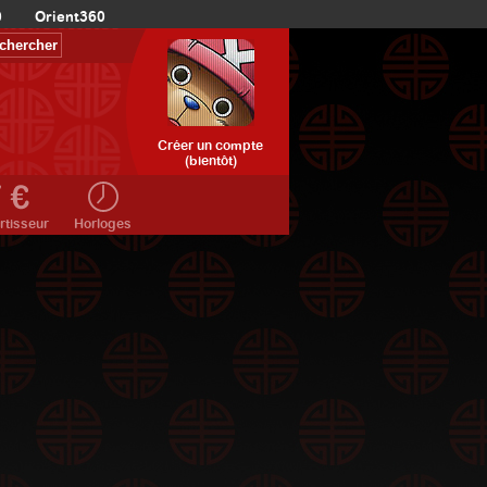
0
Orient360
Créer un compte
(bientôt)
rtisseur
Horloges