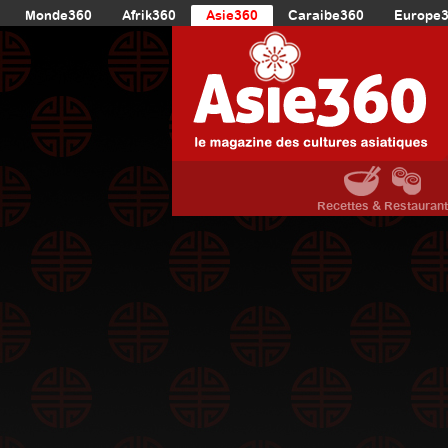
Monde360
Afrik360
Asie360
Caraibe360
Europe
Recettes & Restauran