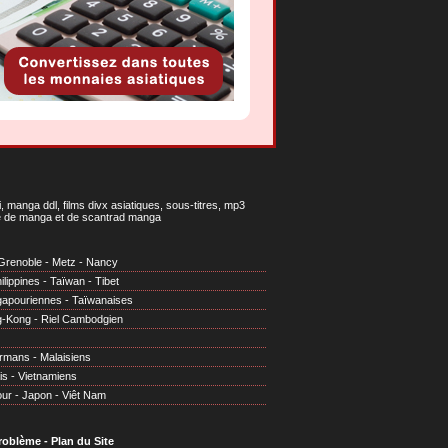
 manga ddl, films divx asiatiques, sous-titres, mp3
gne de manga et de scantrad manga
Grenoble
-
Metz
-
Nancy
ilippines
-
Taïwan
-
Tibet
gapouriennes
-
Taïwanaises
g-Kong
-
Riel Cambodgien
irmans
-
Malaisiens
is
-
Vietnamiens
our
-
Japon
-
Viêt Nam
problème
-
Plan du Site