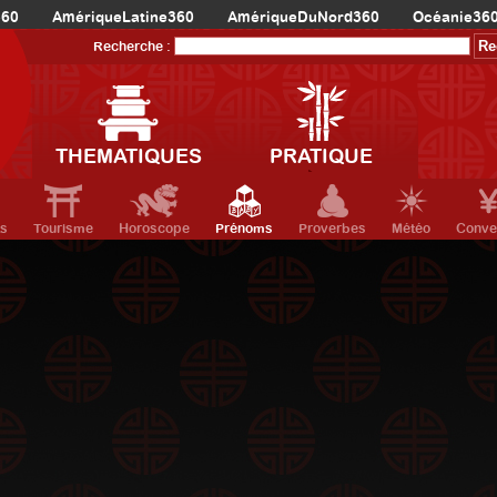
360
AmériqueLatine360
AmériqueDuNord360
Océanie36
Recherche :
THEMATIQUES
PRATIQUE
ts
Tourisme
Horoscope
Prénoms
Proverbes
Météo
Conve