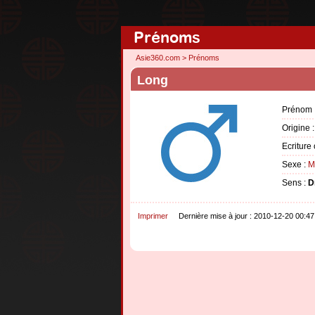
Prénoms
Asie360.com
>
Prénoms
Long
Prénom 
Origine 
Ecriture 
Sexe :
M
Sens :
D
Imprimer
Dernière mise à jour : 2010-12-20 00:47