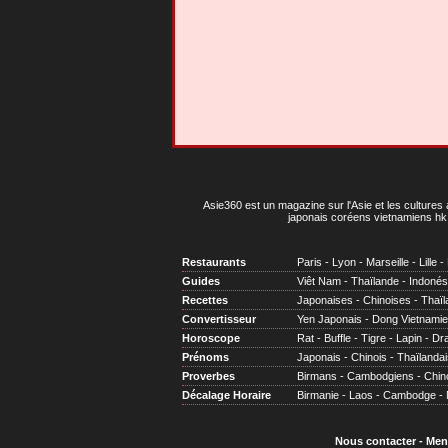
Asie360 est un magazine sur l'Asie et les cultures 
japonais coréens vietnamiens hk 
Restaurants
Paris
-
Lyon
-
Marseille
-
Lille
-
Guides
Viêt Nam
-
Thaïlande
-
Indonés
Recettes
Japonaises
-
Chinoises
-
Thaïl
Convertisseur
Yen Japonais
-
Dong Vietnami
Horoscope
Rat
-
Buffle
-
Tigre
-
Lapin
-
Dr
Prénoms
Japonais
-
Chinois
-
Thaïlandai
Proverbes
Birmans
-
Cambodgiens
-
Chin
Décalage Horaire
Birmanie
-
Laos
-
Cambodge
-
Nous contacter
-
Men