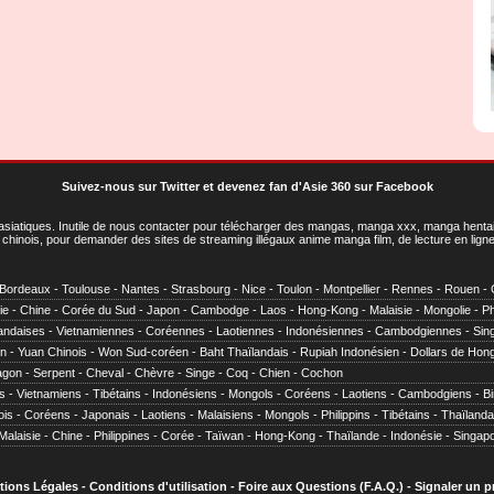
Suivez-nous sur Twitter
et
devenez fan d'Asie 360 sur Facebook
asiatiques
. Inutile de nous contacter pour télécharger des mangas, manga xxx, manga hentai,
chinois, pour demander des sites de streaming illégaux anime manga film, de lecture en li
Bordeaux
-
Toulouse
-
Nantes
-
Strasbourg
-
Nice
-
Toulon
-
Montpellier
-
Rennes
-
Rouen
-
ie
-
Chine
-
Corée du Sud
-
Japon
-
Cambodge
-
Laos
-
Hong-Kong
-
Malaisie
-
Mongolie
-
Ph
andaises
-
Vietnamiennes
-
Coréennes
-
Laotiennes
-
Indonésiennes
-
Cambodgiennes
-
Sin
en
-
Yuan Chinois
-
Won Sud-coréen
-
Baht Thaïlandais
-
Rupiah Indonésien
-
Dollars de Hon
agon
-
Serpent
-
Cheval
-
Chèvre
-
Singe
-
Coq
-
Chien
-
Cochon
s
-
Vietnamiens
-
Tibétains
-
Indonésiens
-
Mongols
-
Coréens
-
Laotiens
-
Cambodgiens
-
B
ois
-
Coréens
-
Japonais
-
Laotiens
-
Malaisiens
-
Mongols
-
Philippins
-
Tibétains
-
Thaïlanda
Malaisie
-
Chine
-
Philippines
-
Corée
-
Taïwan
-
Hong-Kong
-
Thaïlande
-
Indonésie
-
Singap
tions Légales
-
Conditions d'utilisation
-
Foire aux Questions (F.A.Q.)
-
Signaler un 