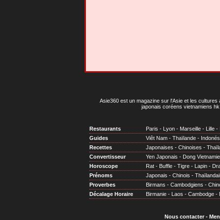
Asie360 est un magazine sur l'Asie et les cultures 
japonais coréens vietnamiens hk 
Restaurants
Paris
-
Lyon
-
Marseille
-
Lille
-
Guides
Viêt Nam
-
Thaïlande
-
Indonés
Recettes
Japonaises
-
Chinoises
-
Thaïl
Convertisseur
Yen Japonais
-
Dong Vietnami
Horoscope
Rat
-
Buffle
-
Tigre
-
Lapin
-
Dr
Prénoms
Japonais
-
Chinois
-
Thaïlandai
Proverbes
Birmans
-
Cambodgiens
-
Chin
Décalage Horaire
Birmanie
-
Laos
-
Cambodge
-
Nous contacter
-
Men