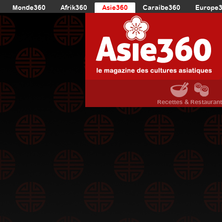
Monde360
Afrik360
Asie360
Caraibe360
Europe
Recettes & Restauran