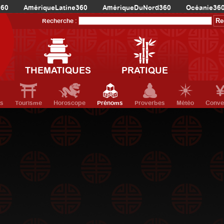
360
AmériqueLatine360
AmériqueDuNord360
Océanie36
Recherche :
THEMATIQUES
PRATIQUE
ts
Tourisme
Horoscope
Prénoms
Proverbes
Météo
Conve