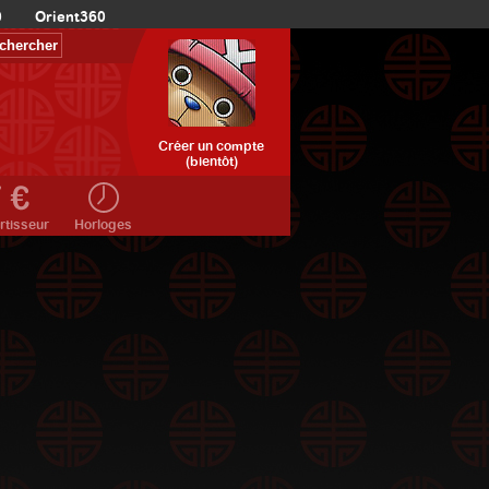
0
Orient360
Créer un compte
(bientôt)
rtisseur
Horloges