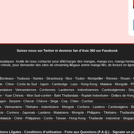
Suivez-nous sur Twitter
et
devenez fan d'Asie 360 sur Facebook
asiatiques
. Inutile de nous contacter pour télécharger des mangas, manga xxx, manga hentai,
chinois, pour demander des sites de streaming illégaux anime manga film, de lecture en li
Bordeaux
-
Toulouse
-
Nantes
-
Strasbourg
-
Nice
-
Toulon
-
Montpellier
-
Rennes
-
Rouen
-
ie
-
Chine
-
Corée du Sud
-
Japon
-
Cambodge
-
Laos
-
Hong-Kong
-
Malaisie
-
Mongolie
-
Ph
andaises
-
Vietnamiennes
-
Coréennes
-
Laotiennes
-
Indonésiennes
-
Cambodgiennes
-
Sin
en
-
Yuan Chinois
-
Won Sud-coréen
-
Baht Thaïlandais
-
Rupiah Indonésien
-
Dollars de Hon
agon
-
Serpent
-
Cheval
-
Chèvre
-
Singe
-
Coq
-
Chien
-
Cochon
s
-
Vietnamiens
-
Tibétains
-
Indonésiens
-
Mongols
-
Coréens
-
Laotiens
-
Cambodgiens
-
B
ois
-
Coréens
-
Japonais
-
Laotiens
-
Malaisiens
-
Mongols
-
Philippins
-
Tibétains
-
Thaïlanda
Malaisie
-
Chine
-
Philippines
-
Corée
-
Taïwan
-
Hong-Kong
-
Thaïlande
-
Indonésie
-
Singap
tions Légales
-
Conditions d'utilisation
-
Foire aux Questions (F.A.Q.)
-
Signaler un 