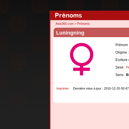
Prénoms
Asie360.com
>
Prénoms
Luningning
Prénom 
Origine 
Ecriture 
Sexe :
F
Sens :
B
Imprimer
Dernière mise à jour : 2010-12-20 00:47