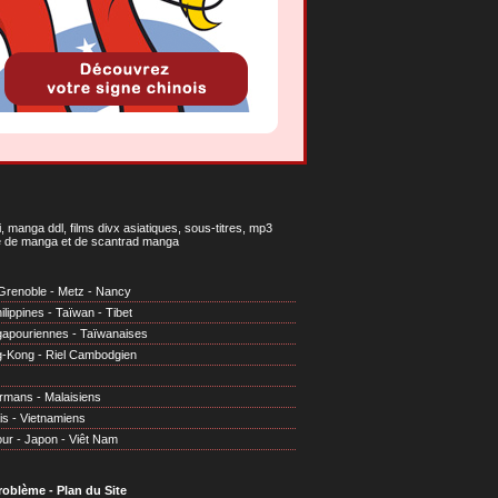
 manga ddl, films divx asiatiques, sous-titres, mp3
gne de manga et de scantrad manga
Grenoble
-
Metz
-
Nancy
ilippines
-
Taïwan
-
Tibet
gapouriennes
-
Taïwanaises
g-Kong
-
Riel Cambodgien
irmans
-
Malaisiens
is
-
Vietnamiens
our
-
Japon
-
Viêt Nam
problème
-
Plan du Site