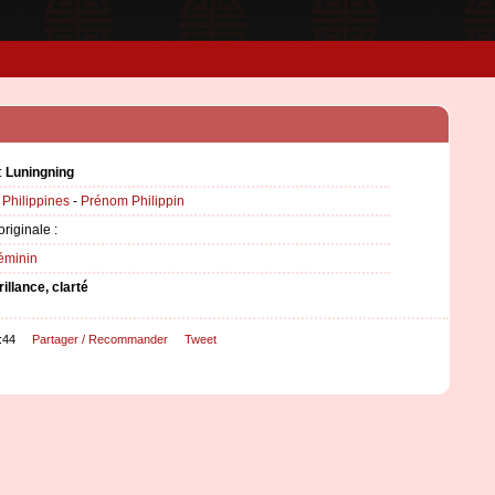
:
Luningning
:
Philippines
-
Prénom Philippin
originale :
éminin
rillance, clarté
:44
Partager / Recommander
Tweet