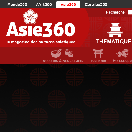
Monde360
Afrik360
Asie360
Caraibe360
Europe360
AmériqueLatine360
AmériqueDuNord360
Recherche :
Océanie360
Orient360
THEMATIQUE
Recettes & Restaurants
Tourisme
Horoscope