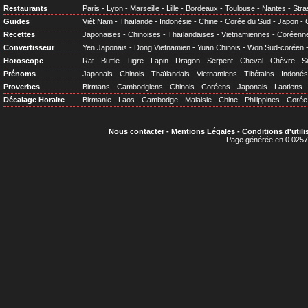
Restaurants
Paris
-
Lyon
-
Marseille
-
Lille
-
Bordeaux
-
Toulouse
-
Nantes
-
Stra
Guides
Viêt Nam
-
Thaïlande
-
Indonésie
-
Chine
-
Corée du Sud
-
Japon
-
Recettes
Japonaises
-
Chinoises
-
Thaïlandaises
-
Vietnamiennes
-
Coréenn
Convertisseur
Yen Japonais
-
Dong Vietnamien
-
Yuan Chinois
-
Won Sud-coréen
Horoscope
Rat
-
Buffle
-
Tigre
-
Lapin
-
Dragon
-
Serpent
-
Cheval
-
Chèvre
-
S
Prénoms
Japonais
-
Chinois
-
Thaïlandais
-
Vietnamiens
-
Tibétains
-
Indonés
Proverbes
Birmans
-
Cambodgiens
-
Chinois
-
Coréens
-
Japonais
-
Laotiens
Décalage Horaire
Birmanie
-
Laos
-
Cambodge
-
Malaisie
-
Chine
-
Philippines
-
Corée
Nous contacter
-
Mentions Légales
-
Conditions d'utili
Page générée en 0.0257