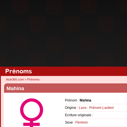
Prénoms
Asie360.com
>
Prénoms
Mahina
Prénom :
Mahina
Origine :
Laos
-
Prénom Laotien
Ecriture originale :
Sexe :
Féminin