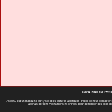
Suivez-nous sur Twitte
Asie360 est un magazine sur l'Asie et les cultures asiatiques
. Inutile de nous contacte
japonais coréens vietnamiens hk chinois, pour demander des sites de