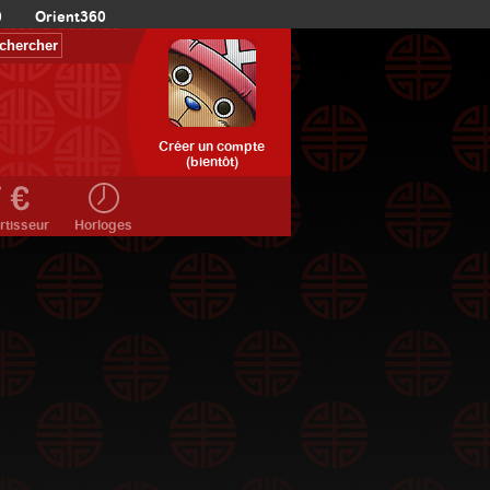
0
Orient360
Créer un compte
(bientôt)
rtisseur
Horloges