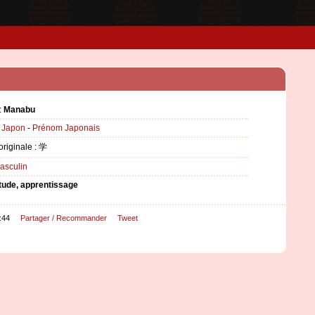
:
Manabu
:
Japon
-
Prénom Japonais
originale : 学
asculin
tude, apprentissage
:44
Partager / Recommander
Tweet