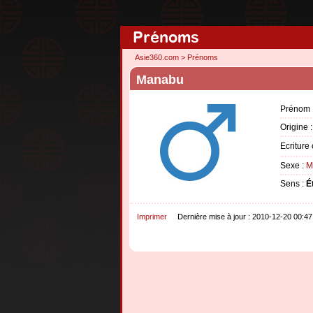
Prénoms
Asie360.com
>
Prénoms
Manabu
Prénom 
Origine 
Ecriture 
Sexe :
M
Sens :
É
Imprimer
Dernière mise à jour : 2010-12-20 00:47