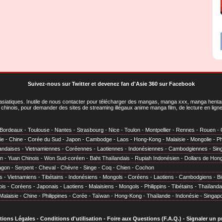
Suivez-nous sur Twitter
et
devenez fan d'Asie 360 sur Facebook
asiatiques
. Inutile de nous contacter pour télécharger des mangas, manga xxx, manga hentai,
chinois, pour demander des sites de streaming illégaux anime manga film, de lecture en li
Bordeaux
-
Toulouse
-
Nantes
-
Strasbourg
-
Nice
-
Toulon
-
Montpellier
-
Rennes
-
Rouen
-
ie
-
Chine
-
Corée du Sud
-
Japon
-
Cambodge
-
Laos
-
Hong-Kong
-
Malaisie
-
Mongolie
-
Ph
andaises
-
Vietnamiennes
-
Coréennes
-
Laotiennes
-
Indonésiennes
-
Cambodgiennes
-
Sin
en
-
Yuan Chinois
-
Won Sud-coréen
-
Baht Thaïlandais
-
Rupiah Indonésien
-
Dollars de Hon
agon
-
Serpent
-
Cheval
-
Chèvre
-
Singe
-
Coq
-
Chien
-
Cochon
s
-
Vietnamiens
-
Tibétains
-
Indonésiens
-
Mongols
-
Coréens
-
Laotiens
-
Cambodgiens
-
B
ois
-
Coréens
-
Japonais
-
Laotiens
-
Malaisiens
-
Mongols
-
Philippins
-
Tibétains
-
Thaïlanda
Malaisie
-
Chine
-
Philippines
-
Corée
-
Taïwan
-
Hong-Kong
-
Thaïlande
-
Indonésie
-
Singap
tions Légales
-
Conditions d'utilisation
-
Foire aux Questions (F.A.Q.)
-
Signaler un 