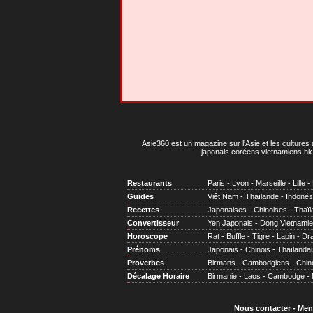
Asie360 est un magazine sur l'Asie et les cultures 
japonais coréens vietnamiens hk 
Restaurants
Paris
-
Lyon
-
Marseille
-
Lille
-
Guides
Viêt Nam
-
Thaïlande
-
Indonés
Recettes
Japonaises
-
Chinoises
-
Thaïl
Convertisseur
Yen Japonais
-
Dong Vietnami
Horoscope
Rat
-
Buffle
-
Tigre
-
Lapin
-
Dr
Prénoms
Japonais
-
Chinois
-
Thaïlandai
Proverbes
Birmans
-
Cambodgiens
-
Chin
Décalage Horaire
Birmanie
-
Laos
-
Cambodge
-
Nous contacter
-
Men