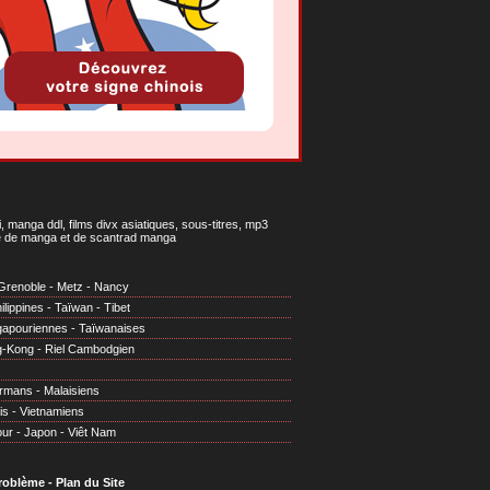
 manga ddl, films divx asiatiques, sous-titres, mp3
gne de manga et de scantrad manga
Grenoble
-
Metz
-
Nancy
ilippines
-
Taïwan
-
Tibet
gapouriennes
-
Taïwanaises
g-Kong
-
Riel Cambodgien
irmans
-
Malaisiens
is
-
Vietnamiens
our
-
Japon
-
Viêt Nam
problème
-
Plan du Site