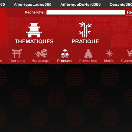
360
AmériqueLatine360
AmériqueDuNord360
Océanie36
Recherche :
THEMATIQUES
PRATIQUE
ts
Tourisme
Horoscope
Prénoms
Proverbes
Météo
Conve