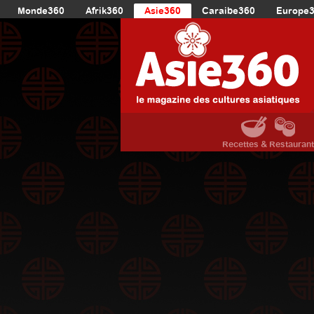
Monde360
Afrik360
Asie360
Caraibe360
Europe
Recettes & Restauran