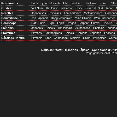
Restaurants
Paris
-
Lyon
-
Marseille
-
Lille
-
Bordeaux
-
Toulouse
-
Nantes
-
Stra
Guides
Viêt Nam
-
Thaïlande
-
Indonésie
-
Chine
-
Corée du Sud
-
Japon
-
Recettes
Japonaises
-
Chinoises
-
Thaïlandaises
-
Vietnamiennes
-
Coréenn
Convertisseur
Yen Japonais
-
Dong Vietnamien
-
Yuan Chinois
-
Won Sud-coréen
Horoscope
Rat
-
Buffle
-
Tigre
-
Lapin
-
Dragon
-
Serpent
-
Cheval
-
Chèvre
-
S
Prénoms
Japonais
-
Chinois
-
Thaïlandais
-
Vietnamiens
-
Tibétains
-
Indonés
Proverbes
Birmans
-
Cambodgiens
-
Chinois
-
Coréens
-
Japonais
-
Laotiens
Décalage Horaire
Birmanie
-
Laos
-
Cambodge
-
Malaisie
-
Chine
-
Philippines
-
Corée
Nous contacter
-
Mentions Légales
-
Conditions d'utili
Page générée en 0.0299