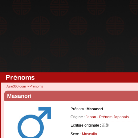
Prénoms
Asie360.com
>
Prénoms
Masanori
Prénom :
Masanori
Origine :
Japon
-
Prénom Japonais
Ecriture originale : 正則
Sexe :
Masculin