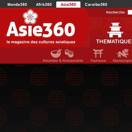
Monde360
Afrik360
Asie360
Caraibe360
Europe360
AmériqueLatine360
AmériqueDuNord360
Recherche :
Océanie360
Orient360
THEMATIQUE
Recettes & Restaurants
Tourisme
Horoscope