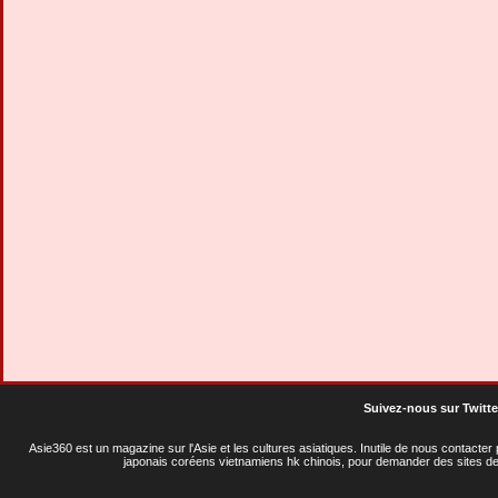
Suivez-nous sur Twitte
Asie360 est un magazine sur l'Asie et les cultures asiatiques
. Inutile de nous contacte
japonais coréens vietnamiens hk chinois, pour demander des sites de