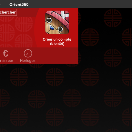
0
Orient360
Créer un compte
(bientôt)
rtisseur
Horloges