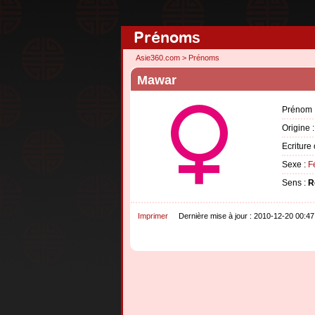
Prénoms
Asie360.com
>
Prénoms
Mawar
Prénom 
Origine 
Ecriture 
Sexe :
F
Sens :
R
Imprimer
Dernière mise à jour : 2010-12-20 00:47