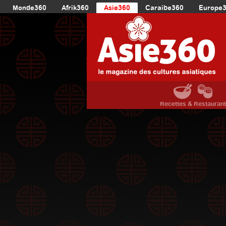
Monde360
Afrik360
Asie360
Caraibe360
Europe
Recettes & Restauran