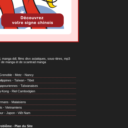
 manga ddl, films divx asiatiques, sous-titres, mp3
gne de manga et de scantrad manga
Grenoble
-
Metz
-
Nancy
ilippines
-
Taïwan
-
Tibet
gapouriennes
-
Taïwanaises
g-Kong
-
Riel Cambodgien
irmans
-
Malaisiens
is
-
Vietnamiens
our
-
Japon
-
Viêt Nam
problème
-
Plan du Site