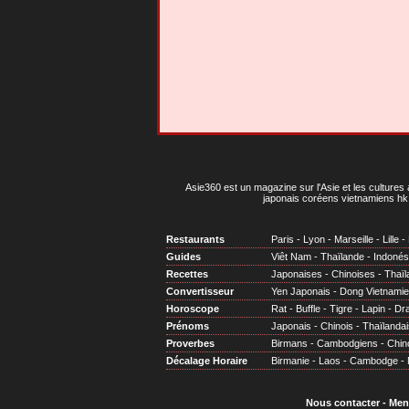
Asie360 est un magazine sur l'Asie et les cultures 
japonais coréens vietnamiens hk 
Restaurants
Paris
-
Lyon
-
Marseille
-
Lille
-
Guides
Viêt Nam
-
Thaïlande
-
Indonés
Recettes
Japonaises
-
Chinoises
-
Thaïl
Convertisseur
Yen Japonais
-
Dong Vietnami
Horoscope
Rat
-
Buffle
-
Tigre
-
Lapin
-
Dr
Prénoms
Japonais
-
Chinois
-
Thaïlandai
Proverbes
Birmans
-
Cambodgiens
-
Chin
Décalage Horaire
Birmanie
-
Laos
-
Cambodge
-
Nous contacter
-
Men