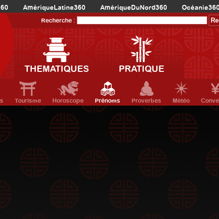
360
AmériqueLatine360
AmériqueDuNord360
Océanie36
Recherche :
THEMATIQUES
PRATIQUE
ts
Tourisme
Horoscope
Prénoms
Proverbes
Météo
Conve