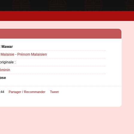
:
Mawar
:
Malaisie
-
Prénom Malaisien
originale :
éminin
ose
:44
Partager / Recommander
Tweet