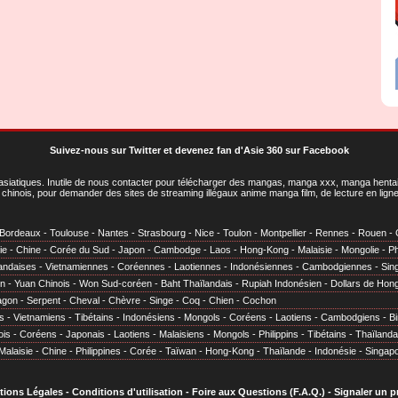
Suivez-nous sur Twitter
et
devenez fan d'Asie 360 sur Facebook
asiatiques
. Inutile de nous contacter pour télécharger des mangas, manga xxx, manga hentai,
chinois, pour demander des sites de streaming illégaux anime manga film, de lecture en li
Bordeaux
-
Toulouse
-
Nantes
-
Strasbourg
-
Nice
-
Toulon
-
Montpellier
-
Rennes
-
Rouen
-
ie
-
Chine
-
Corée du Sud
-
Japon
-
Cambodge
-
Laos
-
Hong-Kong
-
Malaisie
-
Mongolie
-
Ph
andaises
-
Vietnamiennes
-
Coréennes
-
Laotiennes
-
Indonésiennes
-
Cambodgiennes
-
Sin
en
-
Yuan Chinois
-
Won Sud-coréen
-
Baht Thaïlandais
-
Rupiah Indonésien
-
Dollars de Hon
agon
-
Serpent
-
Cheval
-
Chèvre
-
Singe
-
Coq
-
Chien
-
Cochon
s
-
Vietnamiens
-
Tibétains
-
Indonésiens
-
Mongols
-
Coréens
-
Laotiens
-
Cambodgiens
-
B
ois
-
Coréens
-
Japonais
-
Laotiens
-
Malaisiens
-
Mongols
-
Philippins
-
Tibétains
-
Thaïlanda
Malaisie
-
Chine
-
Philippines
-
Corée
-
Taïwan
-
Hong-Kong
-
Thaïlande
-
Indonésie
-
Singap
tions Légales
-
Conditions d'utilisation
-
Foire aux Questions (F.A.Q.)
-
Signaler un 