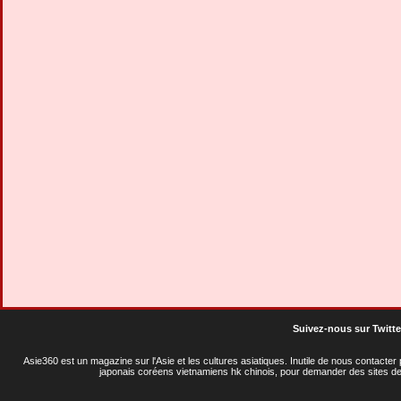
Suivez-nous sur Twitte
Asie360 est un magazine sur l'Asie et les cultures asiatiques
. Inutile de nous contacte
japonais coréens vietnamiens hk chinois, pour demander des sites de