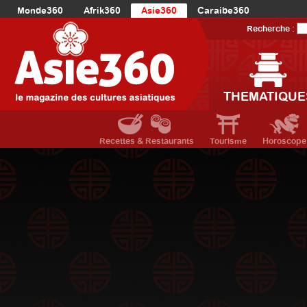
Monde360
Afrik360
Asie360
Caraibe360
Europe360
AmériqueLatine360
AmériqueDuNord360
Recherche :
Océanie360
Orient360
THEMATIQUE
Recettes & Restaurants
Tourisme
Horoscope