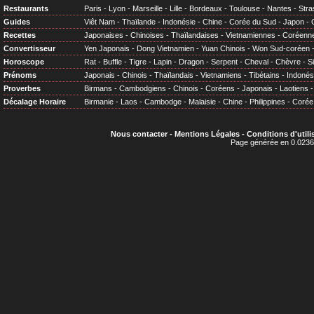
Restaurants
Paris
-
Lyon
-
Marseille
-
Lille
-
Bordeaux
-
Toulouse
-
Nantes
-
Stra
Guides
Viêt Nam
-
Thaïlande
-
Indonésie
-
Chine
-
Corée du Sud
-
Japon
-
Recettes
Japonaises
-
Chinoises
-
Thaïlandaises
-
Vietnamiennes
-
Coréenn
Convertisseur
Yen Japonais
-
Dong Vietnamien
-
Yuan Chinois
-
Won Sud-coréen
Horoscope
Rat
-
Buffle
-
Tigre
-
Lapin
-
Dragon
-
Serpent
-
Cheval
-
Chèvre
-
S
Prénoms
Japonais
-
Chinois
-
Thaïlandais
-
Vietnamiens
-
Tibétains
-
Indonés
Proverbes
Birmans
-
Cambodgiens
-
Chinois
-
Coréens
-
Japonais
-
Laotiens
Décalage Horaire
Birmanie
-
Laos
-
Cambodge
-
Malaisie
-
Chine
-
Philippines
-
Corée
Nous contacter
-
Mentions Légales
-
Conditions d'utili
Page générée en 0.0236