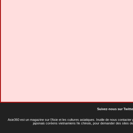
Suivez-nous sur Twitte
Asie360 est un magazine sur l'Asie et les cultures asiatiques
. Inutile de nous contacte
japonais coréens vietnamiens hk chinois, pour demander des sites de