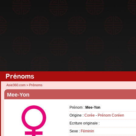
Prénoms
Asie360.com
>
Prénoms
Mee-Yon
Prénom :
Mee-Yon
Origine :
Corée
-
Prénom Coréen
Ecriture originale :
Sexe :
Féminin