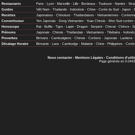
Restaurants
Paris
-
Lyon
-
Marseille
-
Lille
-
Bordeaux
-
Toulouse
-
Nantes
-
Stra
Guides
Viêt Nam
-
Thaïlande
-
Indonésie
-
Chine
-
Corée du Sud
-
Japon
-
Recettes
Japonaises
-
Chinoises
-
Thaïlandaises
-
Vietnamiennes
-
Coréenn
Convertisseur
Yen Japonais
-
Dong Vietnamien
-
Yuan Chinois
-
Won Sud-coréen
Horoscope
Rat
-
Buffle
-
Tigre
-
Lapin
-
Dragon
-
Serpent
-
Cheval
-
Chèvre
-
S
Prénoms
Japonais
-
Chinois
-
Thaïlandais
-
Vietnamiens
-
Tibétains
-
Indonés
Proverbes
Birmans
-
Cambodgiens
-
Chinois
-
Coréens
-
Japonais
-
Laotiens
Décalage Horaire
Birmanie
-
Laos
-
Cambodge
-
Malaisie
-
Chine
-
Philippines
-
Corée
Nous contacter
-
Mentions Légales
-
Conditions d'utili
Page générée en 0.0443