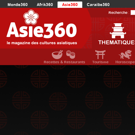
Monde360
Afrik360
Asie360
Caraibe360
Europe360
AmériqueLatine360
AmériqueDuNord360
Recherche :
Océanie360
Orient360
THEMATIQUE
Recettes & Restaurants
Tourisme
Horoscope