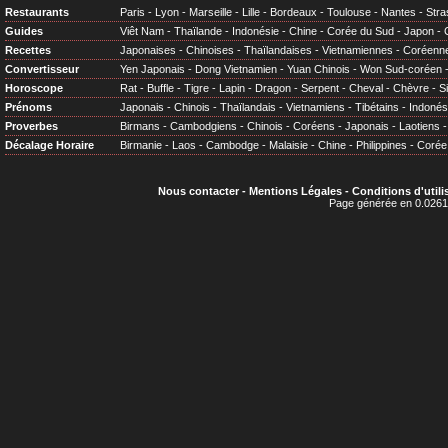
Restaurants
Paris
-
Lyon
-
Marseille
-
Lille
-
Bordeaux
-
Toulouse
-
Nantes
-
Stra
Guides
Viêt Nam
-
Thaïlande
-
Indonésie
-
Chine
-
Corée du Sud
-
Japon
-
Recettes
Japonaises
-
Chinoises
-
Thaïlandaises
-
Vietnamiennes
-
Coréenn
Convertisseur
Yen Japonais
-
Dong Vietnamien
-
Yuan Chinois
-
Won Sud-coréen
Horoscope
Rat
-
Buffle
-
Tigre
-
Lapin
-
Dragon
-
Serpent
-
Cheval
-
Chèvre
-
S
Prénoms
Japonais
-
Chinois
-
Thaïlandais
-
Vietnamiens
-
Tibétains
-
Indonés
Proverbes
Birmans
-
Cambodgiens
-
Chinois
-
Coréens
-
Japonais
-
Laotiens
Décalage Horaire
Birmanie
-
Laos
-
Cambodge
-
Malaisie
-
Chine
-
Philippines
-
Corée
Nous contacter
-
Mentions Légales
-
Conditions d'utili
Page générée en 0.0261