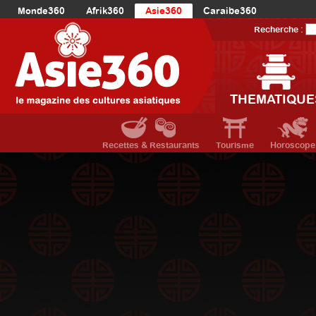
Monde360
Afrik360
Asie360
Caraibe360
Europe360
AmériqueLatine360
AmériqueDuNord360
Recherche :
Océanie360
Orient360
THEMATIQUE
Recettes & Restaurants
Tourisme
Horoscope