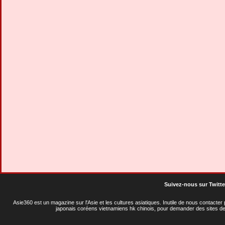
Suivez-nous sur Twitte
Asie360 est un magazine sur l'Asie et les cultures asiatiques
. Inutile de nous contacte
japonais coréens vietnamiens hk chinois, pour demander des sites de