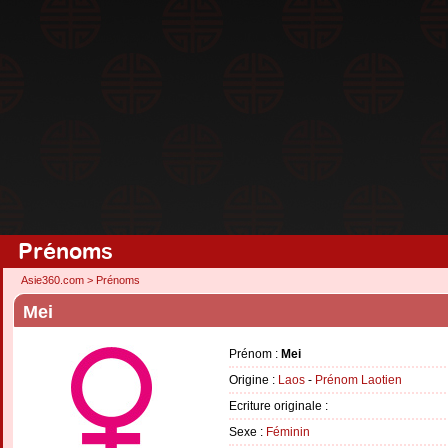
Prénoms
Asie360.com
>
Prénoms
Mei
Prénom :
Mei
Origine :
Laos
-
Prénom Laotien
Ecriture originale :
Sexe :
Féminin