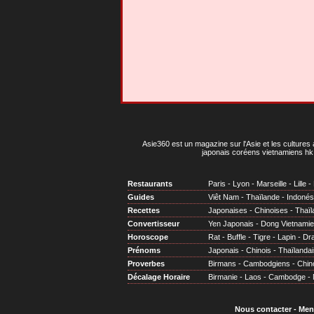
Asie360 est un magazine sur l'Asie et les cultures 
japonais coréens vietnamiens hk 
Restaurants
Paris
-
Lyon
-
Marseille
-
Lille
-
Guides
Viêt Nam
-
Thaïlande
-
Indonés
Recettes
Japonaises
-
Chinoises
-
Thaïl
Convertisseur
Yen Japonais
-
Dong Vietnami
Horoscope
Rat
-
Buffle
-
Tigre
-
Lapin
-
Dr
Prénoms
Japonais
-
Chinois
-
Thaïlandai
Proverbes
Birmans
-
Cambodgiens
-
Chin
Décalage Horaire
Birmanie
-
Laos
-
Cambodge
-
Nous contacter
-
Men