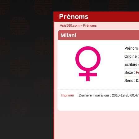
Prénoms
Asie360.com
>
Prénoms
Milani
Prénom 
Origine 
Ecriture 
Sexe :
F
Sens :
C
Imprimer
Dernière mise à jour : 2010-12-20 00:47