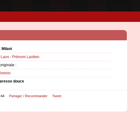
:
Milani
:
Laos
-
Prénom Laotien
originale :
éminin
aresse douce
:44
Partager / Recommander
Tweet