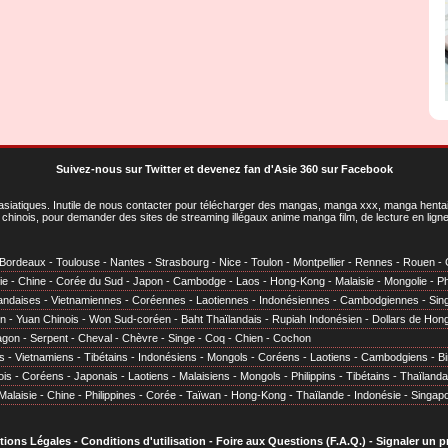
Suivez-nous sur Twitter
et
devenez fan d'Asie 360 sur Facebook
asiatiques
. Inutile de nous contacter pour télécharger des mangas, manga xxx, manga hentai,
chinois, pour demander des sites de streaming illégaux anime manga film, de lecture en li
Bordeaux
-
Toulouse
-
Nantes
-
Strasbourg
-
Nice
-
Toulon
-
Montpellier
-
Rennes
-
Rouen
-
ie
-
Chine
-
Corée du Sud
-
Japon
-
Cambodge
-
Laos
-
Hong-Kong
-
Malaisie
-
Mongolie
-
Ph
andaises
-
Vietnamiennes
-
Coréennes
-
Laotiennes
-
Indonésiennes
-
Cambodgiennes
-
Sin
en
-
Yuan Chinois
-
Won Sud-coréen
-
Baht Thaïlandais
-
Rupiah Indonésien
-
Dollars de Hon
agon
-
Serpent
-
Cheval
-
Chèvre
-
Singe
-
Coq
-
Chien
-
Cochon
s
-
Vietnamiens
-
Tibétains
-
Indonésiens
-
Mongols
-
Coréens
-
Laotiens
-
Cambodgiens
-
B
ois
-
Coréens
-
Japonais
-
Laotiens
-
Malaisiens
-
Mongols
-
Philippins
-
Tibétains
-
Thaïlanda
Malaisie
-
Chine
-
Philippines
-
Corée
-
Taïwan
-
Hong-Kong
-
Thaïlande
-
Indonésie
-
Singap
tions Légales
-
Conditions d'utilisation
-
Foire aux Questions (F.A.Q.)
-
Signaler un 