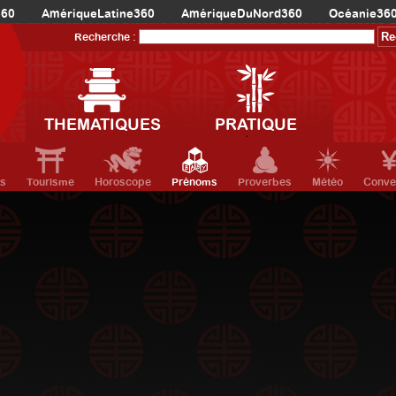
360
AmériqueLatine360
AmériqueDuNord360
Océanie36
Recherche :
THEMATIQUES
PRATIQUE
ts
Tourisme
Horoscope
Prénoms
Proverbes
Météo
Conve