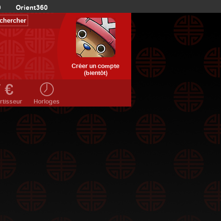
0
Orient360
Créer un compte
(bientôt)
rtisseur
Horloges