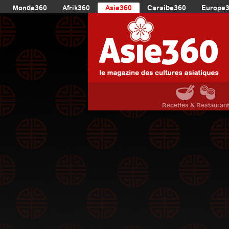
Monde360
Afrik360
Asie360
Caraibe360
Europe
Recettes & Restauran