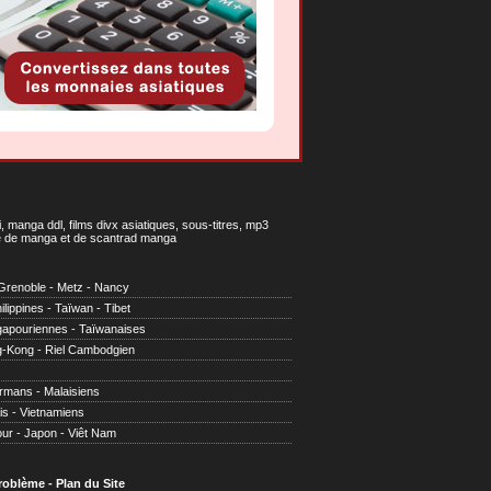
 manga ddl, films divx asiatiques, sous-titres, mp3
gne de manga et de scantrad manga
Grenoble
-
Metz
-
Nancy
ilippines
-
Taïwan
-
Tibet
gapouriennes
-
Taïwanaises
g-Kong
-
Riel Cambodgien
irmans
-
Malaisiens
is
-
Vietnamiens
our
-
Japon
-
Viêt Nam
problème
-
Plan du Site