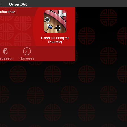
0
Orient360
Créer un compte
(bientôt)
rtisseur
Horloges