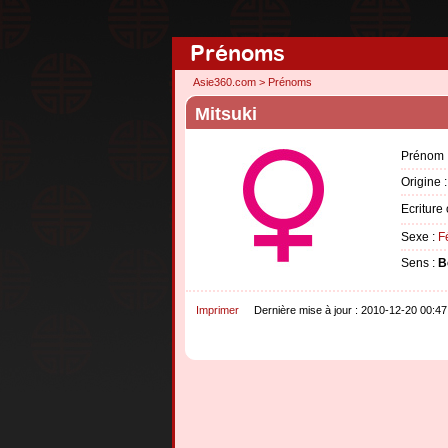
Prénoms
Asie360.com
>
Prénoms
Mitsuki
Prénom 
Origine 
Ecriture
Sexe :
F
Sens :
B
Imprimer
Dernière mise à jour : 2010-12-20 00:47