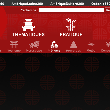
360
AmériqueLatine360
AmériqueDuNord360
Océanie36
Recherche :
THEMATIQUES
PRATIQUE
ts
Tourisme
Horoscope
Prénoms
Proverbes
Météo
Conve