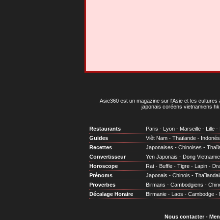
Asie360 est un magazine sur l'Asie et les cultures 
japonais coréens vietnamiens hk 
Restaurants
Paris
-
Lyon
-
Marseille
-
Lille
-
Guides
Viêt Nam
-
Thaïlande
-
Indonés
Recettes
Japonaises
-
Chinoises
-
Thaïl
Convertisseur
Yen Japonais
-
Dong Vietnami
Horoscope
Rat
-
Buffle
-
Tigre
-
Lapin
-
Dr
Prénoms
Japonais
-
Chinois
-
Thaïlandai
Proverbes
Birmans
-
Cambodgiens
-
Chin
Décalage Horaire
Birmanie
-
Laos
-
Cambodge
-
Nous contacter
-
Men