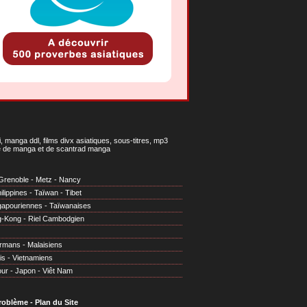
 manga ddl, films divx asiatiques, sous-titres, mp3
gne de manga et de scantrad manga
Grenoble
-
Metz
-
Nancy
ilippines
-
Taïwan
-
Tibet
gapouriennes
-
Taïwanaises
g-Kong
-
Riel Cambodgien
irmans
-
Malaisiens
is
-
Vietnamiens
our
-
Japon
-
Viêt Nam
problème
-
Plan du Site