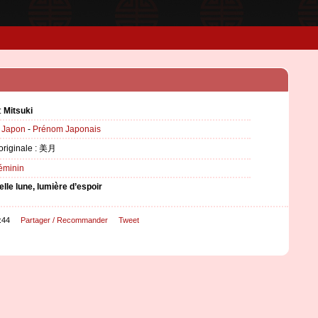
:
Mitsuki
:
Japon
-
Prénom Japonais
 originale : 美月
éminin
elle lune, lumière d’espoir
:44
Partager / Recommander
Tweet