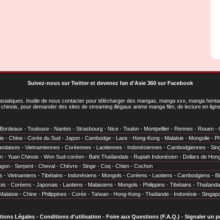
Suivez-nous sur Twitter
et
devenez fan d'Asie 360 sur Facebook
asiatiques
. Inutile de nous contacter pour télécharger des mangas, manga xxx, manga hentai,
chinois, pour demander des sites de streaming illégaux anime manga film, de lecture en li
Bordeaux
-
Toulouse
-
Nantes
-
Strasbourg
-
Nice
-
Toulon
-
Montpellier
-
Rennes
-
Rouen
-
ie
-
Chine
-
Corée du Sud
-
Japon
-
Cambodge
-
Laos
-
Hong-Kong
-
Malaisie
-
Mongolie
-
Ph
andaises
-
Vietnamiennes
-
Coréennes
-
Laotiennes
-
Indonésiennes
-
Cambodgiennes
-
Sin
en
-
Yuan Chinois
-
Won Sud-coréen
-
Baht Thaïlandais
-
Rupiah Indonésien
-
Dollars de Hon
agon
-
Serpent
-
Cheval
-
Chèvre
-
Singe
-
Coq
-
Chien
-
Cochon
s
-
Vietnamiens
-
Tibétains
-
Indonésiens
-
Mongols
-
Coréens
-
Laotiens
-
Cambodgiens
-
B
ois
-
Coréens
-
Japonais
-
Laotiens
-
Malaisiens
-
Mongols
-
Philippins
-
Tibétains
-
Thaïlanda
Malaisie
-
Chine
-
Philippines
-
Corée
-
Taïwan
-
Hong-Kong
-
Thaïlande
-
Indonésie
-
Singap
tions Légales
-
Conditions d'utilisation
-
Foire aux Questions (F.A.Q.)
-
Signaler un 