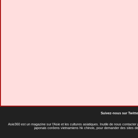
Suivez-nous sur Twitte
Asie360 est un magazine sur l'Asie et les cultures asiatiques
. Inutile de nous contacte
japonais coréens vietnamiens hk chinois, pour demander des sites de