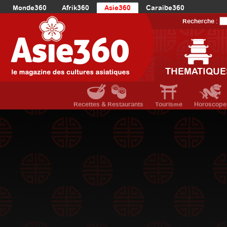
Monde360
Afrik360
Asie360
Caraibe360
Europe360
AmériqueLatine360
AmériqueDuNord360
Recherche :
Océanie360
Orient360
THEMATIQUE
Recettes & Restaurants
Tourisme
Horoscope