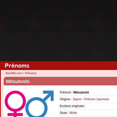
Prénoms
Asie360.com
>
Prénoms
Mitsutoshi
Prénom :
Mitsutoshi
Origine :
Japon
-
Prénom Japonais
Ecriture originale :
Sexe :
Mixte