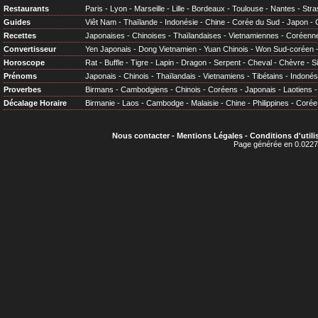
Restaurants
Paris
-
Lyon
-
Marseille
-
Lille
-
Bordeaux
-
Toulouse
-
Nantes
-
Stra
Guides
Viêt Nam
-
Thaïlande
-
Indonésie
-
Chine
-
Corée du Sud
-
Japon
-
Recettes
Japonaises
-
Chinoises
-
Thaïlandaises
-
Vietnamiennes
-
Coréenn
Convertisseur
Yen Japonais
-
Dong Vietnamien
-
Yuan Chinois
-
Won Sud-coréen
Horoscope
Rat
-
Buffle
-
Tigre
-
Lapin
-
Dragon
-
Serpent
-
Cheval
-
Chèvre
-
S
Prénoms
Japonais
-
Chinois
-
Thaïlandais
-
Vietnamiens
-
Tibétains
-
Indonés
Proverbes
Birmans
-
Cambodgiens
-
Chinois
-
Coréens
-
Japonais
-
Laotiens
Décalage Horaire
Birmanie
-
Laos
-
Cambodge
-
Malaisie
-
Chine
-
Philippines
-
Corée
Nous contacter
-
Mentions Légales
-
Conditions d'utili
Page générée en 0.0227