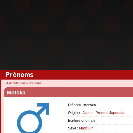
Prénoms
Asie360.com
>
Prénoms
Motoka
Prénom :
Motoka
Origine :
Japon
-
Prénom Japonais
Ecriture originale :
Sexe :
Masculin