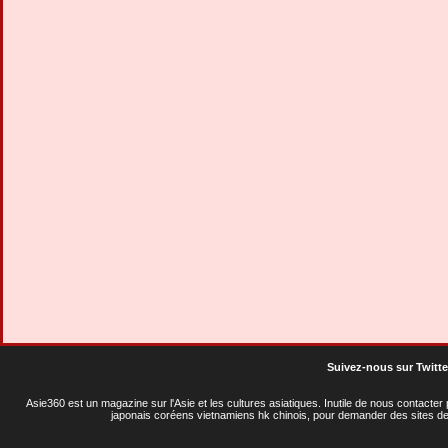
Suivez-nous sur Twitte
Asie360 est un magazine sur l'Asie et les cultures asiatiques
. Inutile de nous contacte
japonais coréens vietnamiens hk chinois, pour demander des sites de