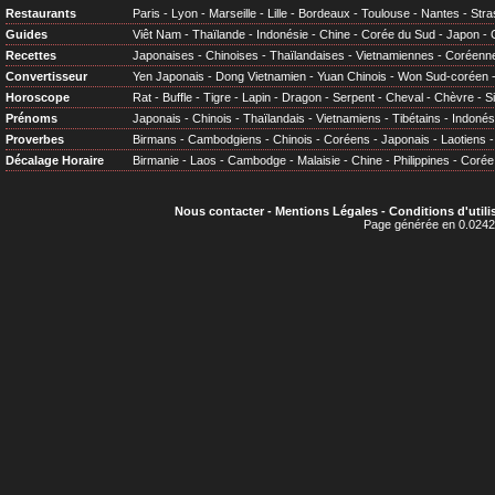
Restaurants
Paris
-
Lyon
-
Marseille
-
Lille
-
Bordeaux
-
Toulouse
-
Nantes
-
Stra
Guides
Viêt Nam
-
Thaïlande
-
Indonésie
-
Chine
-
Corée du Sud
-
Japon
-
Recettes
Japonaises
-
Chinoises
-
Thaïlandaises
-
Vietnamiennes
-
Coréenn
Convertisseur
Yen Japonais
-
Dong Vietnamien
-
Yuan Chinois
-
Won Sud-coréen
Horoscope
Rat
-
Buffle
-
Tigre
-
Lapin
-
Dragon
-
Serpent
-
Cheval
-
Chèvre
-
S
Prénoms
Japonais
-
Chinois
-
Thaïlandais
-
Vietnamiens
-
Tibétains
-
Indonés
Proverbes
Birmans
-
Cambodgiens
-
Chinois
-
Coréens
-
Japonais
-
Laotiens
Décalage Horaire
Birmanie
-
Laos
-
Cambodge
-
Malaisie
-
Chine
-
Philippines
-
Corée
Nous contacter
-
Mentions Légales
-
Conditions d'utili
Page générée en 0.0242