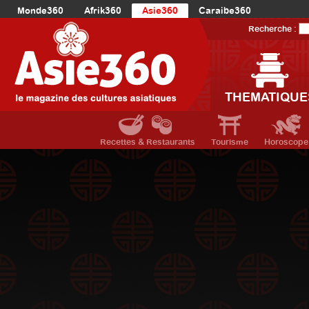
Monde360
Afrik360
Asie360
Caraibe360
Europe360
AmériqueLatine360
AmériqueDuNord360
Recherche :
Océanie360
Orient360
THEMATIQUE
Recettes & Restaurants
Tourisme
Horoscope