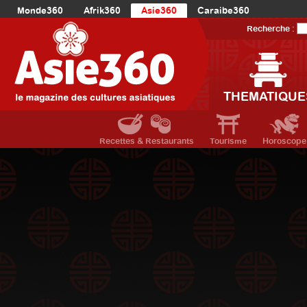
Monde360
Afrik360
Asie360
Caraibe360
Europe360
AmériqueLatine360
AmériqueDuNord360
Recherche :
Océanie360
Orient360
THEMATIQUE
Recettes & Restaurants
Tourisme
Horoscope