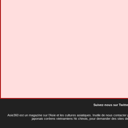
Suivez-nous sur Twitte
Asie360 est un magazine sur l'Asie et les cultures asiatiques
. Inutile de nous contacte
japonais coréens vietnamiens hk chinois, pour demander des sites de