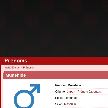
Prénoms
Asie360.com
>
Prénoms
Munehide
Prénom :
Munehide
Origine :
Japon
-
Prénom Japonais
Ecriture originale :
Sexe :
Masculin