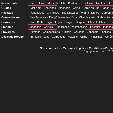
Restaurants
Paris
-
Lyon
-
Marseille
-
Lille
-
Bordeaux
-
Toulouse
-
Nantes
-
Stra
Guides
Viêt Nam
-
Thaïlande
-
Indonésie
-
Chine
-
Corée du Sud
-
Japon
-
Recettes
Japonaises
-
Chinoises
-
Thaïlandaises
-
Vietnamiennes
-
Coréenn
Convertisseur
Yen Japonais
-
Dong Vietnamien
-
Yuan Chinois
-
Won Sud-coréen
Horoscope
Rat
-
Buffle
-
Tigre
-
Lapin
-
Dragon
-
Serpent
-
Cheval
-
Chèvre
-
S
Prénoms
Japonais
-
Chinois
-
Thaïlandais
-
Vietnamiens
-
Tibétains
-
Indonés
Proverbes
Birmans
-
Cambodgiens
-
Chinois
-
Coréens
-
Japonais
-
Laotiens
Décalage Horaire
Birmanie
-
Laos
-
Cambodge
-
Malaisie
-
Chine
-
Philippines
-
Corée
Nous contacter
-
Mentions Légales
-
Conditions d'utili
Page générée en 0.0257