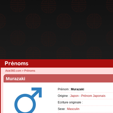
Prénoms
Asie360.com
>
Prénoms
Murazaki
Prénom :
Murazaki
Origine :
Japon
-
Prénom Japonais
Ecriture originale :
Sexe :
Masculin