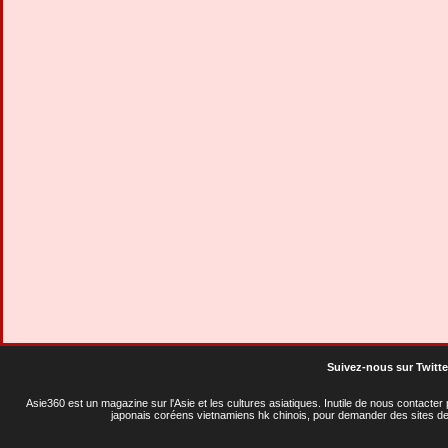
Suivez-nous sur Twitte
Asie360 est un magazine sur l'Asie et les cultures asiatiques
. Inutile de nous contacte
japonais coréens vietnamiens hk chinois, pour demander des sites de