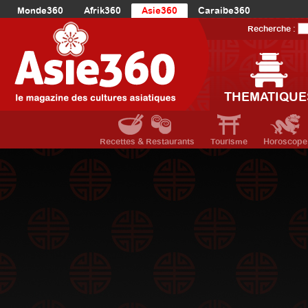
Monde360
Afrik360
Asie360
Caraibe360
Europe360
AmériqueLatine360
AmériqueDuNord360
Recherche :
Océanie360
Orient360
THEMATIQUE
Recettes & Restaurants
Tourisme
Horoscope