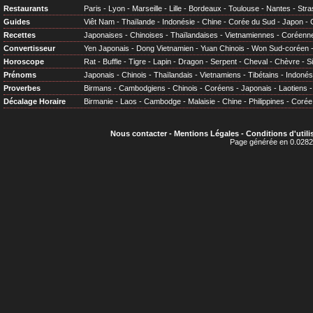
Restaurants
Paris
-
Lyon
-
Marseille
-
Lille
-
Bordeaux
-
Toulouse
-
Nantes
-
Stra
Guides
Viêt Nam
-
Thaïlande
-
Indonésie
-
Chine
-
Corée du Sud
-
Japon
-
Recettes
Japonaises
-
Chinoises
-
Thaïlandaises
-
Vietnamiennes
-
Coréenn
Convertisseur
Yen Japonais
-
Dong Vietnamien
-
Yuan Chinois
-
Won Sud-coréen
Horoscope
Rat
-
Buffle
-
Tigre
-
Lapin
-
Dragon
-
Serpent
-
Cheval
-
Chèvre
-
S
Prénoms
Japonais
-
Chinois
-
Thaïlandais
-
Vietnamiens
-
Tibétains
-
Indonés
Proverbes
Birmans
-
Cambodgiens
-
Chinois
-
Coréens
-
Japonais
-
Laotiens
Décalage Horaire
Birmanie
-
Laos
-
Cambodge
-
Malaisie
-
Chine
-
Philippines
-
Corée
Nous contacter
-
Mentions Légales
-
Conditions d'utili
Page générée en 0.0282