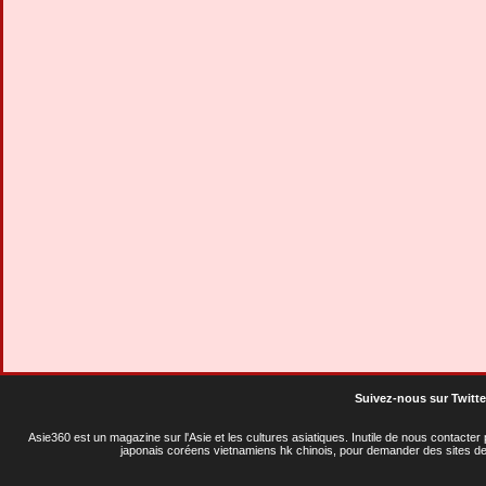
Suivez-nous sur Twitte
Asie360 est un magazine sur l'Asie et les cultures asiatiques
. Inutile de nous contacte
japonais coréens vietnamiens hk chinois, pour demander des sites de