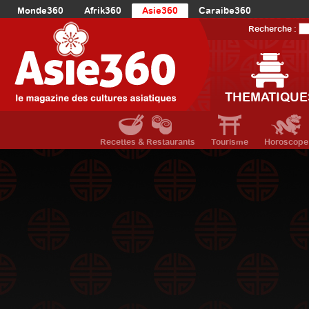
Monde360
Afrik360
Asie360
Caraibe360
Europe360
AmériqueLatine360
AmériqueDuNord360
Recherche :
Océanie360
Orient360
THEMATIQUE
Recettes & Restaurants
Tourisme
Horoscope