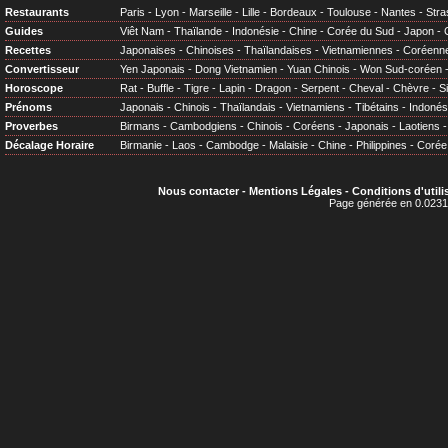
Restaurants
Paris
-
Lyon
-
Marseille
-
Lille
-
Bordeaux
-
Toulouse
-
Nantes
-
Stra
Guides
Viêt Nam
-
Thaïlande
-
Indonésie
-
Chine
-
Corée du Sud
-
Japon
-
Recettes
Japonaises
-
Chinoises
-
Thaïlandaises
-
Vietnamiennes
-
Coréenn
Convertisseur
Yen Japonais
-
Dong Vietnamien
-
Yuan Chinois
-
Won Sud-coréen
Horoscope
Rat
-
Buffle
-
Tigre
-
Lapin
-
Dragon
-
Serpent
-
Cheval
-
Chèvre
-
S
Prénoms
Japonais
-
Chinois
-
Thaïlandais
-
Vietnamiens
-
Tibétains
-
Indonés
Proverbes
Birmans
-
Cambodgiens
-
Chinois
-
Coréens
-
Japonais
-
Laotiens
Décalage Horaire
Birmanie
-
Laos
-
Cambodge
-
Malaisie
-
Chine
-
Philippines
-
Corée
Nous contacter
-
Mentions Légales
-
Conditions d'utili
Page générée en 0.0231