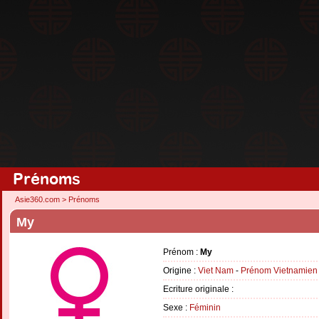
Prénoms
Asie360.com
>
Prénoms
My
Prénom :
My
Origine :
Viet Nam
-
Prénom Vietnamien
Ecriture originale :
Sexe :
Féminin