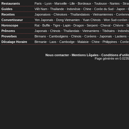
Restaurants
Paris
-
Lyon
-
Marseille
-
Lille
-
Bordeaux
-
Toulouse
-
Nantes
-
Stra
Guides
Viêt Nam
-
Thaïlande
-
Indonésie
-
Chine
-
Corée du Sud
-
Japon
-
Recettes
Japonaises
-
Chinoises
-
Thaïlandaises
-
Vietnamiennes
-
Coréenn
Convertisseur
Yen Japonais
-
Dong Vietnamien
-
Yuan Chinois
-
Won Sud-coréen
Horoscope
Rat
-
Buffle
-
Tigre
-
Lapin
-
Dragon
-
Serpent
-
Cheval
-
Chèvre
-
S
Prénoms
Japonais
-
Chinois
-
Thaïlandais
-
Vietnamiens
-
Tibétains
-
Indonés
Proverbes
Birmans
-
Cambodgiens
-
Chinois
-
Coréens
-
Japonais
-
Laotiens
Décalage Horaire
Birmanie
-
Laos
-
Cambodge
-
Malaisie
-
Chine
-
Philippines
-
Corée
Nous contacter
-
Mentions Légales
-
Conditions d'utili
Page générée en 0.0235