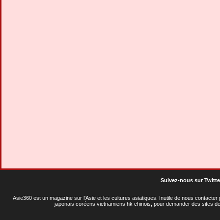
Suivez-nous sur Twitte
Asie360 est un magazine sur l'Asie et les cultures asiatiques
. Inutile de nous contacte
japonais coréens vietnamiens hk chinois, pour demander des sites de