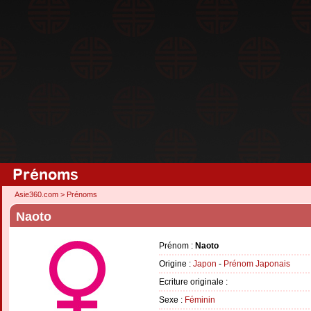
Prénoms
Asie360.com
>
Prénoms
Naoto
Prénom :
Naoto
Origine :
Japon
-
Prénom Japonais
Ecriture originale :
Sexe :
Féminin