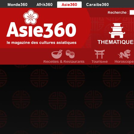
Monde360
Afrik360
Asie360
Caraibe360
Europe360
AmériqueLatine360
AmériqueDuNord360
Recherche :
Océanie360
Orient360
THEMATIQUE
Recettes & Restaurants
Tourisme
Horoscope