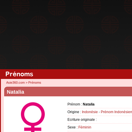
Prénoms
Asie360.com
>
Prénoms
Natalia
Prénom :
Natalia
Origine :
Indonésie
-
Prénom Indonésie
Ecriture originale :
Sexe :
Féminin