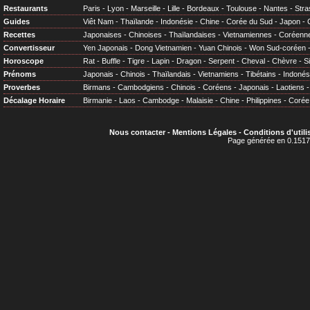
Restaurants
Paris
-
Lyon
-
Marseille
-
Lille
-
Bordeaux
-
Toulouse
-
Nantes
-
Stra
Guides
Viêt Nam
-
Thaïlande
-
Indonésie
-
Chine
-
Corée du Sud
-
Japon
-
Recettes
Japonaises
-
Chinoises
-
Thaïlandaises
-
Vietnamiennes
-
Coréenn
Convertisseur
Yen Japonais
-
Dong Vietnamien
-
Yuan Chinois
-
Won Sud-coréen
Horoscope
Rat
-
Buffle
-
Tigre
-
Lapin
-
Dragon
-
Serpent
-
Cheval
-
Chèvre
-
S
Prénoms
Japonais
-
Chinois
-
Thaïlandais
-
Vietnamiens
-
Tibétains
-
Indonés
Proverbes
Birmans
-
Cambodgiens
-
Chinois
-
Coréens
-
Japonais
-
Laotiens
Décalage Horaire
Birmanie
-
Laos
-
Cambodge
-
Malaisie
-
Chine
-
Philippines
-
Corée
Nous contacter
-
Mentions Légales
-
Conditions d'utili
Page générée en 0.1517