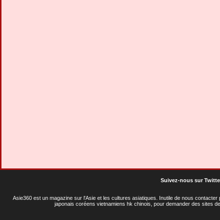
Suivez-nous sur Twitte
Asie360 est un magazine sur l'Asie et les cultures asiatiques
. Inutile de nous contacte
japonais coréens vietnamiens hk chinois, pour demander des sites de