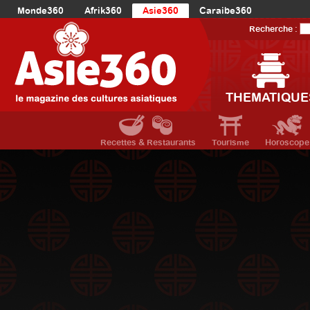
Monde360
Afrik360
Asie360
Caraibe360
Europe360
AmériqueLatine360
AmériqueDuNord360
Recherche :
Océanie360
Orient360
THEMATIQUE
Recettes & Restaurants
Tourisme
Horoscope