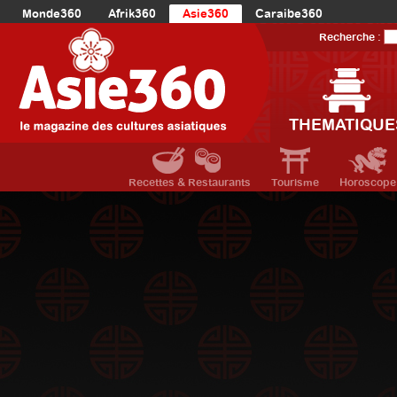
Monde360
Afrik360
Asie360
Caraibe360
Europe360
AmériqueLatine360
AmériqueDuNord360
Recherche :
Océanie360
Orient360
THEMATIQUE
Recettes & Restaurants
Tourisme
Horoscope