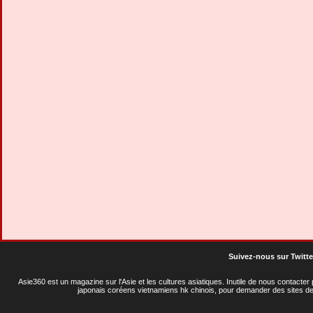
Suivez-nous sur Twitte
Asie360 est un magazine sur l'Asie et les cultures asiatiques
. Inutile de nous contacte
japonais coréens vietnamiens hk chinois, pour demander des sites de