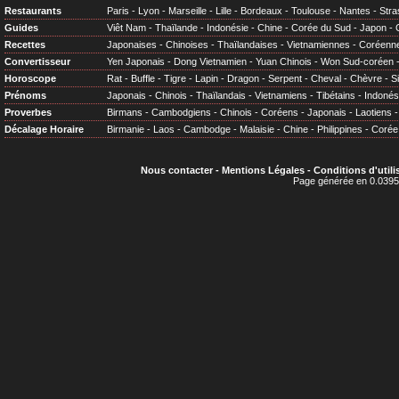
Restaurants
Paris
-
Lyon
-
Marseille
-
Lille
-
Bordeaux
-
Toulouse
-
Nantes
-
Stra
Guides
Viêt Nam
-
Thaïlande
-
Indonésie
-
Chine
-
Corée du Sud
-
Japon
-
Recettes
Japonaises
-
Chinoises
-
Thaïlandaises
-
Vietnamiennes
-
Coréenn
Convertisseur
Yen Japonais
-
Dong Vietnamien
-
Yuan Chinois
-
Won Sud-coréen
Horoscope
Rat
-
Buffle
-
Tigre
-
Lapin
-
Dragon
-
Serpent
-
Cheval
-
Chèvre
-
S
Prénoms
Japonais
-
Chinois
-
Thaïlandais
-
Vietnamiens
-
Tibétains
-
Indonés
Proverbes
Birmans
-
Cambodgiens
-
Chinois
-
Coréens
-
Japonais
-
Laotiens
Décalage Horaire
Birmanie
-
Laos
-
Cambodge
-
Malaisie
-
Chine
-
Philippines
-
Corée
Nous contacter
-
Mentions Légales
-
Conditions d'utili
Page générée en 0.0395