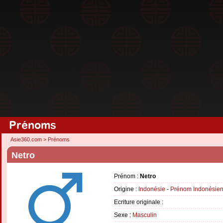
Prénoms
Asie360.com
>
Prénoms
Netro
Prénom :
Netro
Origine :
Indonésie
-
Prénom Indonésie
Ecriture originale :
Sexe :
Masculin