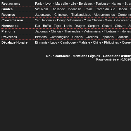
Restaurants
Paris
-
Lyon
-
Marseille
-
Lille
-
Bordeaux
-
Toulouse
-
Nantes
-
Stra
Guides
Viêt Nam
-
Thaïlande
-
Indonésie
-
Chine
-
Corée du Sud
-
Japon
-
Recettes
Japonaises
-
Chinoises
-
Thaïlandaises
-
Vietnamiennes
-
Coréenn
Convertisseur
Yen Japonais
-
Dong Vietnamien
-
Yuan Chinois
-
Won Sud-coréen
Horoscope
Rat
-
Buffle
-
Tigre
-
Lapin
-
Dragon
-
Serpent
-
Cheval
-
Chèvre
-
S
Prénoms
Japonais
-
Chinois
-
Thaïlandais
-
Vietnamiens
-
Tibétains
-
Indonés
Proverbes
Birmans
-
Cambodgiens
-
Chinois
-
Coréens
-
Japonais
-
Laotiens
Décalage Horaire
Birmanie
-
Laos
-
Cambodge
-
Malaisie
-
Chine
-
Philippines
-
Corée
Nous contacter
-
Mentions Légales
-
Conditions d'utili
Page générée en 0.0526