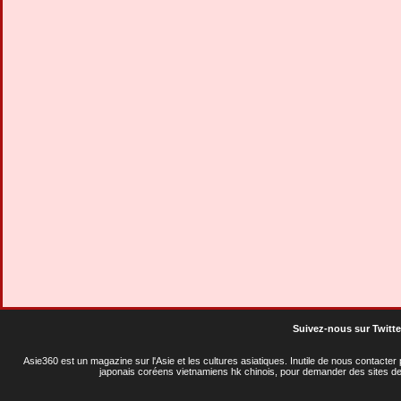
Suivez-nous sur Twitte
Asie360 est un magazine sur l'Asie et les cultures asiatiques
. Inutile de nous contacte
japonais coréens vietnamiens hk chinois, pour demander des sites de