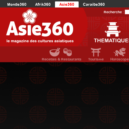
Monde360
Afrik360
Asie360
Caraibe360
Europe360
AmériqueLatine360
AmériqueDuNord360
Recherche :
Océanie360
Orient360
THEMATIQUE
Recettes & Restaurants
Tourisme
Horoscope