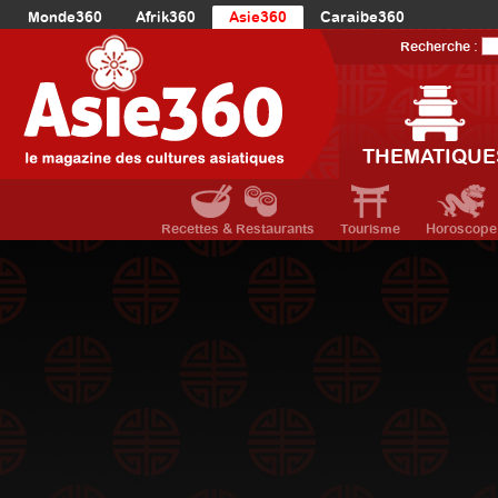
Monde360
Afrik360
Asie360
Caraibe360
Europe360
AmériqueLatine360
AmériqueDuNord360
Recherche :
Océanie360
Orient360
THEMATIQUE
Recettes & Restaurants
Tourisme
Horoscope