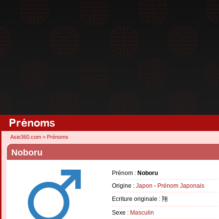
Prénoms
Asie360.com
>
Prénoms
Noboru
Prénom :
Noboru
Origine :
Japon
-
Prénom Japonais
Ecriture originale : 翔
Sexe :
Masculin