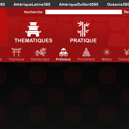
360
AmériqueLatine360
AmériqueDuNord360
Océanie36
Recherche :
THEMATIQUES
PRATIQUE
ts
Tourisme
Horoscope
Prénoms
Proverbes
Météo
Conve