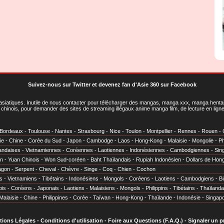
Suivez-nous sur Twitter
et
devenez fan d'Asie 360 sur Facebook
asiatiques
. Inutile de nous contacter pour télécharger des mangas, manga xxx, manga hentai,
chinois, pour demander des sites de streaming illégaux anime manga film, de lecture en li
Bordeaux
-
Toulouse
-
Nantes
-
Strasbourg
-
Nice
-
Toulon
-
Montpellier
-
Rennes
-
Rouen
-
ie
-
Chine
-
Corée du Sud
-
Japon
-
Cambodge
-
Laos
-
Hong-Kong
-
Malaisie
-
Mongolie
-
Ph
andaises
-
Vietnamiennes
-
Coréennes
-
Laotiennes
-
Indonésiennes
-
Cambodgiennes
-
Sin
en
-
Yuan Chinois
-
Won Sud-coréen
-
Baht Thaïlandais
-
Rupiah Indonésien
-
Dollars de Hon
agon
-
Serpent
-
Cheval
-
Chèvre
-
Singe
-
Coq
-
Chien
-
Cochon
s
-
Vietnamiens
-
Tibétains
-
Indonésiens
-
Mongols
-
Coréens
-
Laotiens
-
Cambodgiens
-
B
ois
-
Coréens
-
Japonais
-
Laotiens
-
Malaisiens
-
Mongols
-
Philippins
-
Tibétains
-
Thaïlanda
Malaisie
-
Chine
-
Philippines
-
Corée
-
Taïwan
-
Hong-Kong
-
Thaïlande
-
Indonésie
-
Singap
tions Légales
-
Conditions d'utilisation
-
Foire aux Questions (F.A.Q.)
-
Signaler un 