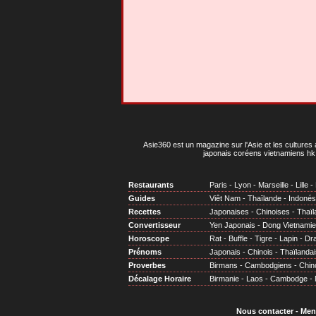
Asie360 est un magazine sur l'Asie et les cultures 
japonais coréens vietnamiens hk 
Restaurants
Paris
-
Lyon
-
Marseille
-
Lille
-
Guides
Viêt Nam
-
Thaïlande
-
Indonés
Recettes
Japonaises
-
Chinoises
-
Thaïl
Convertisseur
Yen Japonais
-
Dong Vietnami
Horoscope
Rat
-
Buffle
-
Tigre
-
Lapin
-
Dr
Prénoms
Japonais
-
Chinois
-
Thaïlandai
Proverbes
Birmans
-
Cambodgiens
-
Chin
Décalage Horaire
Birmanie
-
Laos
-
Cambodge
-
Nous contacter
-
Men