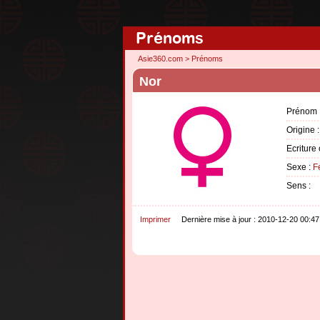
Prénoms
Asie360.com
>
Prénoms
Nor
Prénom 
Origine 
Ecriture 
Sexe :
F
Sens :
Imprimer
Dernière mise à jour : 2010-12-20 00:47