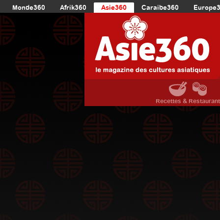
Monde360
Afrik360
Asie360
Caraibe360
Europe
Recettes & Restauran