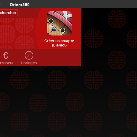
0
Orient360
Créer un compte
(bientôt)
rtisseur
Horloges