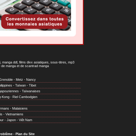
 manga ddl, films divx asiatiques, sous-titres, mp3
gne de manga et de scantrad manga
Grenoble
-
Metz
-
Nancy
ilippines
-
Taïwan
-
Tibet
gapouriennes
-
Taïwanaises
g-Kong
-
Riel Cambodgien
irmans
-
Malaisiens
is
-
Vietnamiens
our
-
Japon
-
Viêt Nam
problème
-
Plan du Site