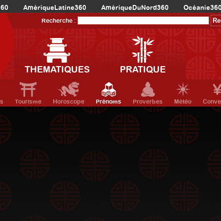
360
AmériqueLatine360
AmériqueDuNord360
Océanie36
Recherche :
THEMATIQUES
PRATIQUE
ts
Tourisme
Horoscope
Prénoms
Proverbes
Météo
Conve