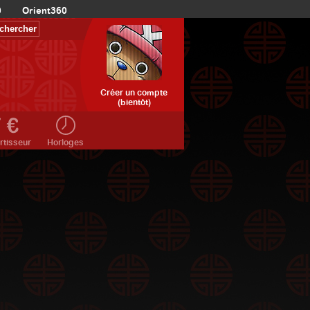
0
Orient360
Créer un compte
(bientôt)
rtisseur
Horloges