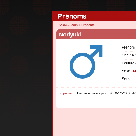
Prénoms
Asie360.com
>
Prénoms
Noriyuki
Prénom 
Origine 
Ecriture 
Sexe :
M
Sens :
Imprimer
Dernière mise à jour : 2010-12-20 00:47