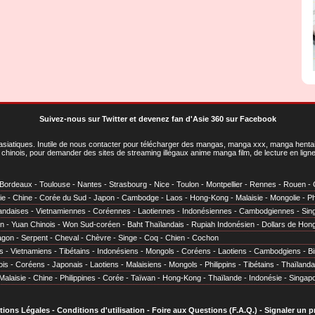
Suivez-nous sur Twitter
et
devenez fan d'Asie 360 sur Facebook
asiatiques
. Inutile de nous contacter pour télécharger des mangas, manga xxx, manga hentai,
chinois, pour demander des sites de streaming illégaux anime manga film, de lecture en li
Bordeaux
-
Toulouse
-
Nantes
-
Strasbourg
-
Nice
-
Toulon
-
Montpellier
-
Rennes
-
Rouen
-
ie
-
Chine
-
Corée du Sud
-
Japon
-
Cambodge
-
Laos
-
Hong-Kong
-
Malaisie
-
Mongolie
-
Ph
andaises
-
Vietnamiennes
-
Coréennes
-
Laotiennes
-
Indonésiennes
-
Cambodgiennes
-
Sin
en
-
Yuan Chinois
-
Won Sud-coréen
-
Baht Thaïlandais
-
Rupiah Indonésien
-
Dollars de Hon
agon
-
Serpent
-
Cheval
-
Chèvre
-
Singe
-
Coq
-
Chien
-
Cochon
s
-
Vietnamiens
-
Tibétains
-
Indonésiens
-
Mongols
-
Coréens
-
Laotiens
-
Cambodgiens
-
B
ois
-
Coréens
-
Japonais
-
Laotiens
-
Malaisiens
-
Mongols
-
Philippins
-
Tibétains
-
Thaïlanda
Malaisie
-
Chine
-
Philippines
-
Corée
-
Taïwan
-
Hong-Kong
-
Thaïlande
-
Indonésie
-
Singap
tions Légales
-
Conditions d'utilisation
-
Foire aux Questions (F.A.Q.)
-
Signaler un 