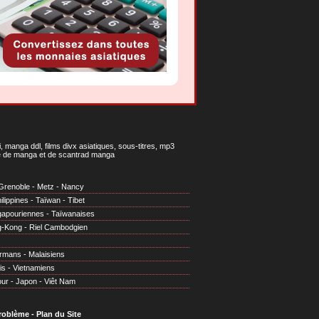
 manga ddl, films divx asiatiques, sous-titres, mp3
gne de manga et de scantrad manga
Grenoble
-
Metz
-
Nancy
ilippines
-
Taïwan
-
Tibet
gapouriennes
-
Taïwanaises
g-Kong
-
Riel Cambodgien
irmans
-
Malaisiens
is
-
Vietnamiens
our
-
Japon
-
Viêt Nam
problème
-
Plan du Site