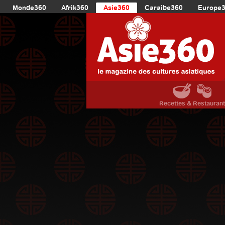
Monde360
Afrik360
Asie360
Caraibe360
Europe
Recettes & Restauran