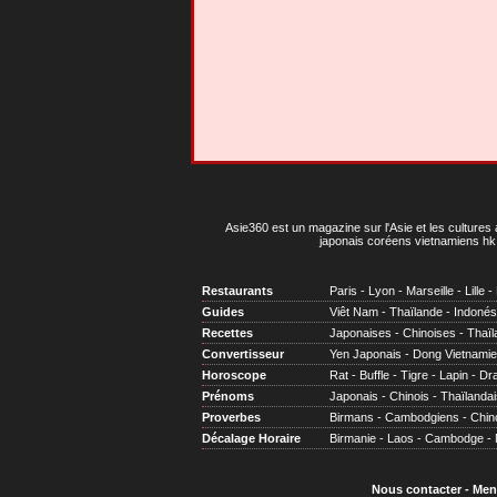
Asie360 est un magazine sur l'Asie et les cultures 
japonais coréens vietnamiens hk 
Restaurants
Paris
-
Lyon
-
Marseille
-
Lille
-
Guides
Viêt Nam
-
Thaïlande
-
Indonés
Recettes
Japonaises
-
Chinoises
-
Thaïl
Convertisseur
Yen Japonais
-
Dong Vietnami
Horoscope
Rat
-
Buffle
-
Tigre
-
Lapin
-
Dr
Prénoms
Japonais
-
Chinois
-
Thaïlandai
Proverbes
Birmans
-
Cambodgiens
-
Chin
Décalage Horaire
Birmanie
-
Laos
-
Cambodge
-
Nous contacter
-
Men