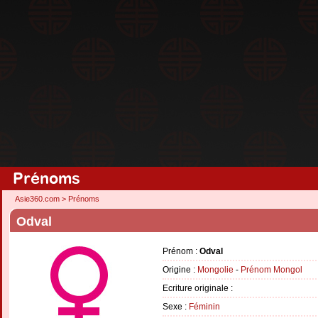
Prénoms
Asie360.com
>
Prénoms
Odval
Prénom :
Odval
Origine :
Mongolie
-
Prénom Mongol
Ecriture originale :
Sexe :
Féminin