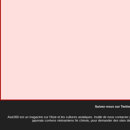
Suivez-nous sur Twitte
Asie360 est un magazine sur l'Asie et les cultures asiatiques
. Inutile de nous contacte
japonais coréens vietnamiens hk chinois, pour demander des sites de