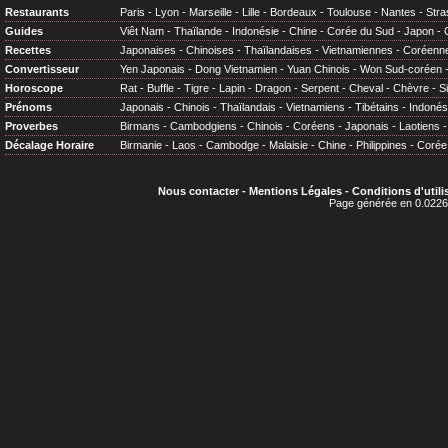
Restaurants
Paris
-
Lyon
-
Marseille
-
Lille
-
Bordeaux
-
Toulouse
-
Nantes
-
Stra
Guides
Viêt Nam
-
Thaïlande
-
Indonésie
-
Chine
-
Corée du Sud
-
Japon
-
Recettes
Japonaises
-
Chinoises
-
Thaïlandaises
-
Vietnamiennes
-
Coréenn
Convertisseur
Yen Japonais
-
Dong Vietnamien
-
Yuan Chinois
-
Won Sud-coréen
Horoscope
Rat
-
Buffle
-
Tigre
-
Lapin
-
Dragon
-
Serpent
-
Cheval
-
Chèvre
-
S
Prénoms
Japonais
-
Chinois
-
Thaïlandais
-
Vietnamiens
-
Tibétains
-
Indonés
Proverbes
Birmans
-
Cambodgiens
-
Chinois
-
Coréens
-
Japonais
-
Laotiens
Décalage Horaire
Birmanie
-
Laos
-
Cambodge
-
Malaisie
-
Chine
-
Philippines
-
Corée
Nous contacter
-
Mentions Légales
-
Conditions d'utili
Page générée en 0.0226