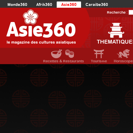
Monde360
Afrik360
Asie360
Caraibe360
Europe360
AmériqueLatine360
AmériqueDuNord360
Recherche :
Océanie360
Orient360
THEMATIQUE
Recettes & Restaurants
Tourisme
Horoscope