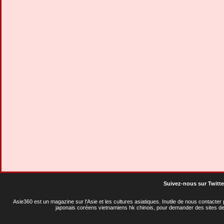
Suivez-nous sur Twitte
Asie360 est un magazine sur l'Asie et les cultures asiatiques
. Inutile de nous contacte
japonais coréens vietnamiens hk chinois, pour demander des sites de