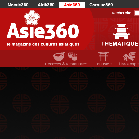
Monde360
Afrik360
Asie360
Caraibe360
Europe360
AmériqueLatine360
AmériqueDuNord360
Recherche :
Océanie360
Orient360
THEMATIQUE
Recettes & Restaurants
Tourisme
Horoscope