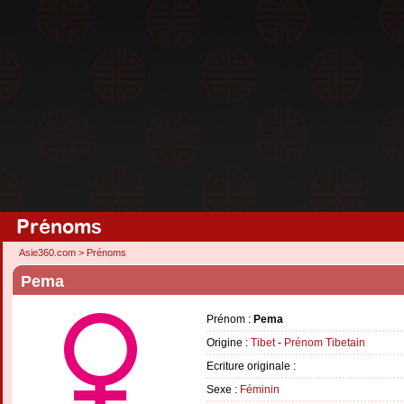
Prénoms
Asie360.com
>
Prénoms
Pema
Prénom :
Pema
Origine :
Tibet
-
Prénom Tibetain
Ecriture originale :
Sexe :
Féminin