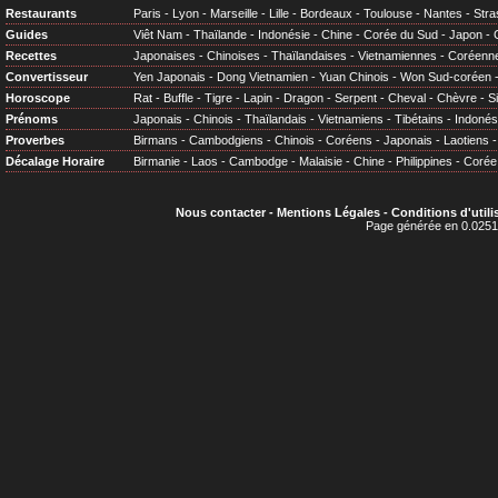
Restaurants
Paris
-
Lyon
-
Marseille
-
Lille
-
Bordeaux
-
Toulouse
-
Nantes
-
Stra
Guides
Viêt Nam
-
Thaïlande
-
Indonésie
-
Chine
-
Corée du Sud
-
Japon
-
Recettes
Japonaises
-
Chinoises
-
Thaïlandaises
-
Vietnamiennes
-
Coréenn
Convertisseur
Yen Japonais
-
Dong Vietnamien
-
Yuan Chinois
-
Won Sud-coréen
Horoscope
Rat
-
Buffle
-
Tigre
-
Lapin
-
Dragon
-
Serpent
-
Cheval
-
Chèvre
-
S
Prénoms
Japonais
-
Chinois
-
Thaïlandais
-
Vietnamiens
-
Tibétains
-
Indonés
Proverbes
Birmans
-
Cambodgiens
-
Chinois
-
Coréens
-
Japonais
-
Laotiens
Décalage Horaire
Birmanie
-
Laos
-
Cambodge
-
Malaisie
-
Chine
-
Philippines
-
Corée
Nous contacter
-
Mentions Légales
-
Conditions d'utili
Page générée en 0.0251