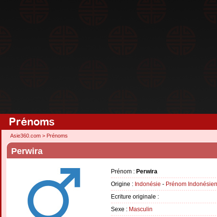
Prénoms
Asie360.com
>
Prénoms
Perwira
Prénom :
Perwira
Origine :
Indonésie
-
Prénom Indonésie
Ecriture originale :
Sexe :
Masculin