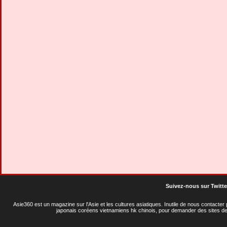
Suivez-nous sur Twitte
Asie360 est un magazine sur l'Asie et les cultures asiatiques
. Inutile de nous contacte
japonais coréens vietnamiens hk chinois, pour demander des sites de