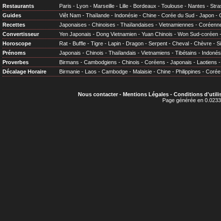
Restaurants
Paris
-
Lyon
-
Marseille
-
Lille
-
Bordeaux
-
Toulouse
-
Nantes
-
Stra
Guides
Viêt Nam
-
Thaïlande
-
Indonésie
-
Chine
-
Corée du Sud
-
Japon
-
Recettes
Japonaises
-
Chinoises
-
Thaïlandaises
-
Vietnamiennes
-
Coréenn
Convertisseur
Yen Japonais
-
Dong Vietnamien
-
Yuan Chinois
-
Won Sud-coréen
Horoscope
Rat
-
Buffle
-
Tigre
-
Lapin
-
Dragon
-
Serpent
-
Cheval
-
Chèvre
-
S
Prénoms
Japonais
-
Chinois
-
Thaïlandais
-
Vietnamiens
-
Tibétains
-
Indonés
Proverbes
Birmans
-
Cambodgiens
-
Chinois
-
Coréens
-
Japonais
-
Laotiens
Décalage Horaire
Birmanie
-
Laos
-
Cambodge
-
Malaisie
-
Chine
-
Philippines
-
Corée
Nous contacter
-
Mentions Légales
-
Conditions d'utili
Page générée en 0.0233