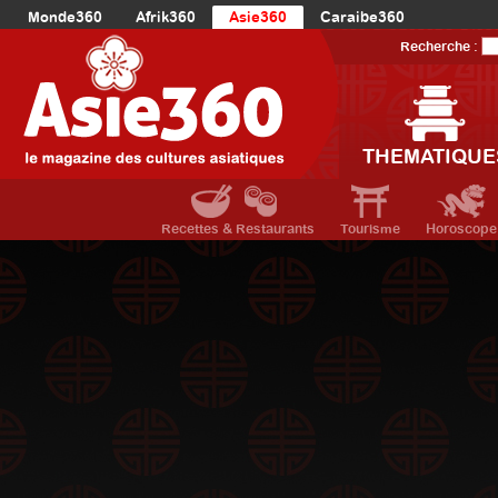
Monde360
Afrik360
Asie360
Caraibe360
Europe360
AmériqueLatine360
AmériqueDuNord360
Recherche :
Océanie360
Orient360
THEMATIQUE
Recettes & Restaurants
Tourisme
Horoscope