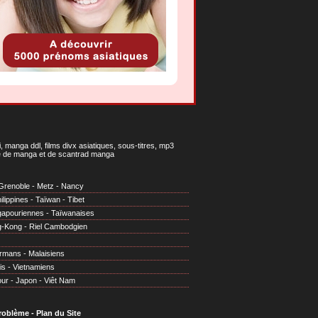
 manga ddl, films divx asiatiques, sous-titres, mp3
gne de manga et de scantrad manga
Grenoble
-
Metz
-
Nancy
ilippines
-
Taïwan
-
Tibet
gapouriennes
-
Taïwanaises
g-Kong
-
Riel Cambodgien
irmans
-
Malaisiens
is
-
Vietnamiens
our
-
Japon
-
Viêt Nam
problème
-
Plan du Site