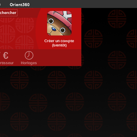
0
Orient360
Créer un compte
(bientôt)
rtisseur
Horloges