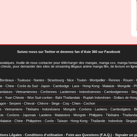
Suivez-nous sur Twitter
et
devenez fan d'Asie 360 sur Facebook
asiatiques
. Inutile de nous contacter pour télécharger des mangas, manga xxx, manga hentai,
chinois, pour demander des sites de streaming illégaux anime manga film, de lecture en li
Bordeaux
-
Toulouse
-
Nantes
-
Strasbourg
-
Nice
-
Toulon
-
Montpellier
-
Rennes
-
Rouen
-
ie
-
Chine
-
Corée du Sud
-
Japon
-
Cambodge
-
Laos
-
Hong-Kong
-
Malaisie
-
Mongolie
-
Ph
andaises
-
Vietnamiennes
-
Coréennes
-
Laotiennes
-
Indonésiennes
-
Cambodgiennes
-
Sin
en
-
Yuan Chinois
-
Won Sud-coréen
-
Baht Thaïlandais
-
Rupiah Indonésien
-
Dollars de Hon
agon
-
Serpent
-
Cheval
-
Chèvre
-
Singe
-
Coq
-
Chien
-
Cochon
s
-
Vietnamiens
-
Tibétains
-
Indonésiens
-
Mongols
-
Coréens
-
Laotiens
-
Cambodgiens
-
B
ois
-
Coréens
-
Japonais
-
Laotiens
-
Malaisiens
-
Mongols
-
Philippins
-
Tibétains
-
Thaïlanda
Malaisie
-
Chine
-
Philippines
-
Corée
-
Taïwan
-
Hong-Kong
-
Thaïlande
-
Indonésie
-
Singap
tions Légales
-
Conditions d'utilisation
-
Foire aux Questions (F.A.Q.)
-
Signaler un 