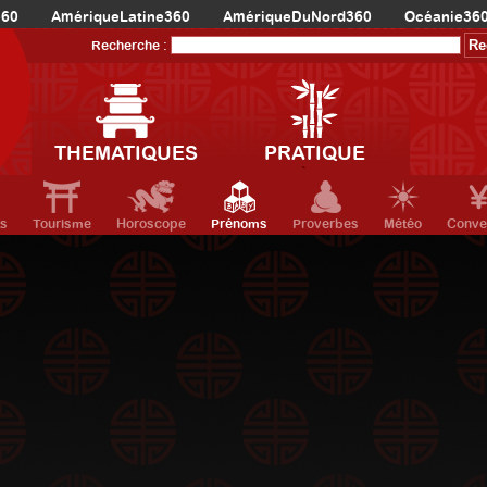
360
AmériqueLatine360
AmériqueDuNord360
Océanie36
Recherche :
THEMATIQUES
PRATIQUE
ts
Tourisme
Horoscope
Prénoms
Proverbes
Météo
Conve