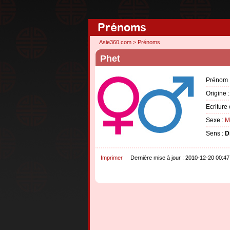
Prénoms
Asie360.com
>
Prénoms
Phet
Prénom 
Origine 
Ecriture 
Sexe :
M
Sens :
D
Imprimer
Dernière mise à jour : 2010-12-20 00:47