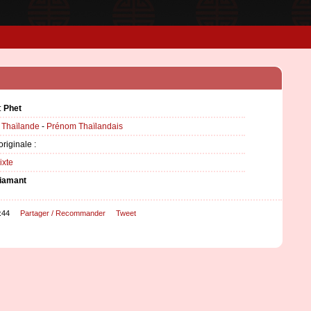
:
Phet
:
Thaïlande
-
Prénom Thaïlandais
originale :
ixte
iamant
:44
Partager / Recommander
Tweet