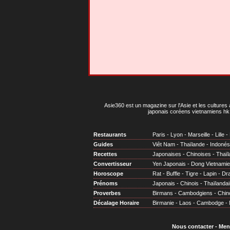
Asie360 est un magazine sur l'Asie et les cultures 
japonais coréens vietnamiens hk 
Restaurants
Paris
-
Lyon
-
Marseille
-
Lille
-
Guides
Viêt Nam
-
Thaïlande
-
Indonés
Recettes
Japonaises
-
Chinoises
-
Thaïl
Convertisseur
Yen Japonais
-
Dong Vietnami
Horoscope
Rat
-
Buffle
-
Tigre
-
Lapin
-
Dr
Prénoms
Japonais
-
Chinois
-
Thaïlandai
Proverbes
Birmans
-
Cambodgiens
-
Chin
Décalage Horaire
Birmanie
-
Laos
-
Cambodge
-
Nous contacter
-
Men