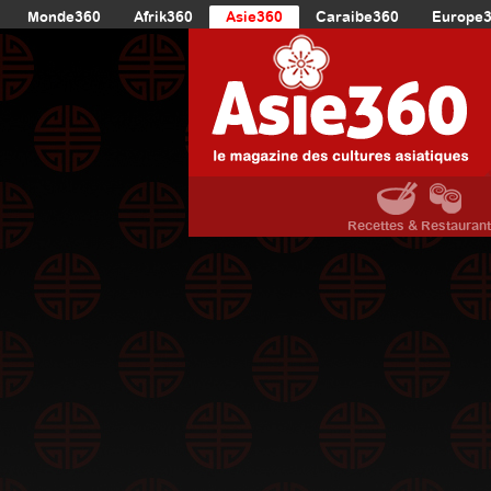
Monde360
Afrik360
Asie360
Caraibe360
Europe
Recettes & Restauran