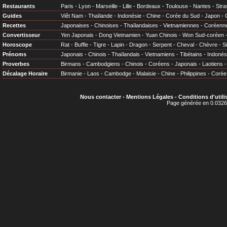
Restaurants
Paris
-
Lyon
-
Marseille
-
Lille
-
Bordeaux
-
Toulouse
-
Nantes
-
Stra
Guides
Viêt Nam
-
Thaïlande
-
Indonésie
-
Chine
-
Corée du Sud
-
Japon
-
Recettes
Japonaises
-
Chinoises
-
Thaïlandaises
-
Vietnamiennes
-
Coréenn
Convertisseur
Yen Japonais
-
Dong Vietnamien
-
Yuan Chinois
-
Won Sud-coréen
Horoscope
Rat
-
Buffle
-
Tigre
-
Lapin
-
Dragon
-
Serpent
-
Cheval
-
Chèvre
-
S
Prénoms
Japonais
-
Chinois
-
Thaïlandais
-
Vietnamiens
-
Tibétains
-
Indonés
Proverbes
Birmans
-
Cambodgiens
-
Chinois
-
Coréens
-
Japonais
-
Laotiens
Décalage Horaire
Birmanie
-
Laos
-
Cambodge
-
Malaisie
-
Chine
-
Philippines
-
Corée
Nous contacter
-
Mentions Légales
-
Conditions d'utili
Page générée en 0.0326