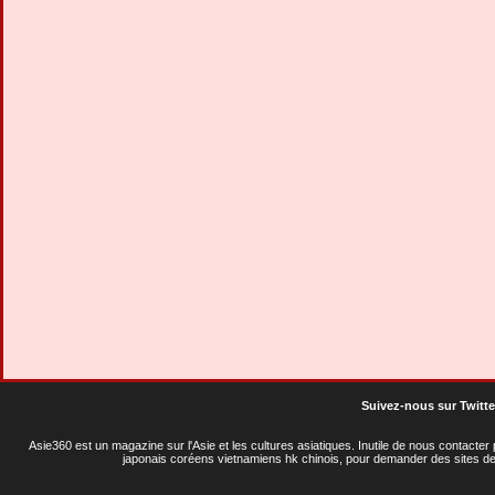
Suivez-nous sur Twitte
Asie360 est un magazine sur l'Asie et les cultures asiatiques
. Inutile de nous contacte
japonais coréens vietnamiens hk chinois, pour demander des sites de