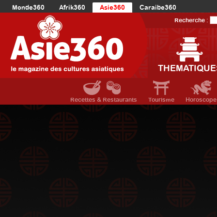
Monde360
Afrik360
Asie360
Caraibe360
Europe360
AmériqueLatine360
AmériqueDuNord360
Recherche :
Océanie360
Orient360
THEMATIQUE
Recettes & Restaurants
Tourisme
Horoscope