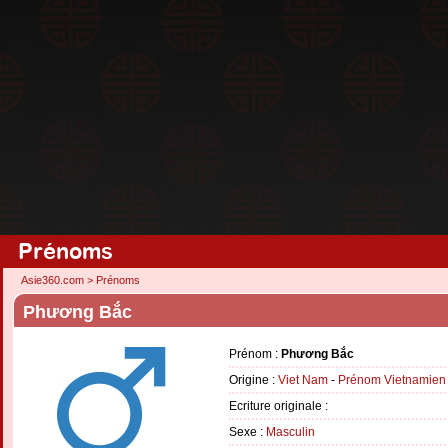
Prénoms
Asie360.com
>
Prénoms
Phương Bắc
Prénom :
Phương Bắc
Origine :
Viet Nam
-
Prénom Vietnamien
Ecriture originale :
Sexe :
Masculin