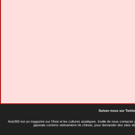
Suivez-nous sur Twitte
Asie360 est un magazine sur l'Asie et les cultures asiatiques
. Inutile de nous contacte
japonais coréens vietnamiens hk chinois, pour demander des sites de