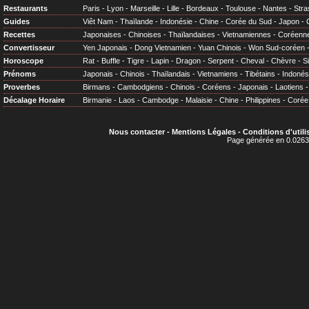
Restaurants
Paris
-
Lyon
-
Marseille
-
Lille
-
Bordeaux
-
Toulouse
-
Nantes
-
Stra
Guides
Viêt Nam
-
Thaïlande
-
Indonésie
-
Chine
-
Corée du Sud
-
Japon
-
Recettes
Japonaises
-
Chinoises
-
Thaïlandaises
-
Vietnamiennes
-
Coréenn
Convertisseur
Yen Japonais
-
Dong Vietnamien
-
Yuan Chinois
-
Won Sud-coréen
Horoscope
Rat
-
Buffle
-
Tigre
-
Lapin
-
Dragon
-
Serpent
-
Cheval
-
Chèvre
-
S
Prénoms
Japonais
-
Chinois
-
Thaïlandais
-
Vietnamiens
-
Tibétains
-
Indonés
Proverbes
Birmans
-
Cambodgiens
-
Chinois
-
Coréens
-
Japonais
-
Laotiens
Décalage Horaire
Birmanie
-
Laos
-
Cambodge
-
Malaisie
-
Chine
-
Philippines
-
Corée
Nous contacter
-
Mentions Légales
-
Conditions d'utili
Page générée en 0.0263