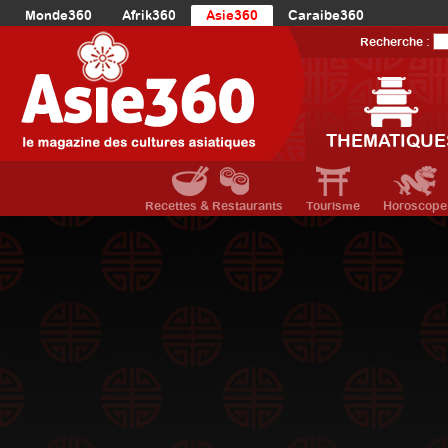
Monde360
Afrik360
Asie360
Caraibe360
Europe360
AmériqueLatine360
AmériqueDuNord360
Recherche :
Océanie360
Orient360
THEMATIQUE
Recettes & Restaurants
Tourisme
Horoscope