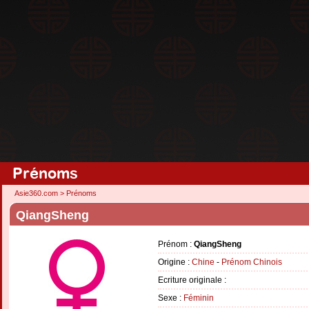
Prénoms
Asie360.com
>
Prénoms
QiangSheng
Prénom :
QiangSheng
Origine :
Chine
-
Prénom Chinois
Ecriture originale :
Sexe :
Féminin