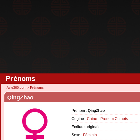
Prénoms
Asie360.com
>
Prénoms
QingZhao
Prénom :
QingZhao
Origine :
Chine
-
Prénom Chinois
Ecriture originale :
Sexe :
Féminin