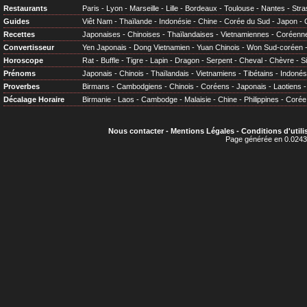
Restaurants
Paris
-
Lyon
-
Marseille
-
Lille
-
Bordeaux
-
Toulouse
-
Nantes
-
Stra
Guides
Viêt Nam
-
Thaïlande
-
Indonésie
-
Chine
-
Corée du Sud
-
Japon
-
Recettes
Japonaises
-
Chinoises
-
Thaïlandaises
-
Vietnamiennes
-
Coréenn
Convertisseur
Yen Japonais
-
Dong Vietnamien
-
Yuan Chinois
-
Won Sud-coréen
Horoscope
Rat
-
Buffle
-
Tigre
-
Lapin
-
Dragon
-
Serpent
-
Cheval
-
Chèvre
-
S
Prénoms
Japonais
-
Chinois
-
Thaïlandais
-
Vietnamiens
-
Tibétains
-
Indonés
Proverbes
Birmans
-
Cambodgiens
-
Chinois
-
Coréens
-
Japonais
-
Laotiens
Décalage Horaire
Birmanie
-
Laos
-
Cambodge
-
Malaisie
-
Chine
-
Philippines
-
Corée
Nous contacter
-
Mentions Légales
-
Conditions d'utili
Page générée en 0.0243