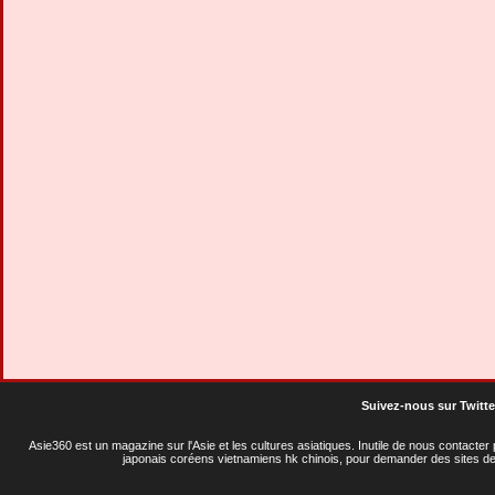
Suivez-nous sur Twitte
Asie360 est un magazine sur l'Asie et les cultures asiatiques
. Inutile de nous contacte
japonais coréens vietnamiens hk chinois, pour demander des sites de