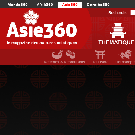
Monde360
Afrik360
Asie360
Caraibe360
Europe360
AmériqueLatine360
AmériqueDuNord360
Recherche :
Océanie360
Orient360
THEMATIQUE
Recettes & Restaurants
Tourisme
Horoscope