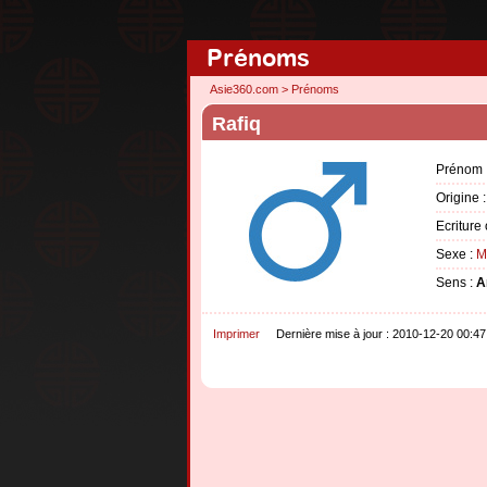
Prénoms
Asie360.com
>
Prénoms
Rafiq
Prénom 
Origine 
Ecriture 
Sexe :
M
Sens :
A
Imprimer
Dernière mise à jour : 2010-12-20 00:47