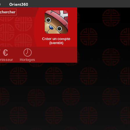
0
Orient360
Créer un compte
(bientôt)
rtisseur
Horloges