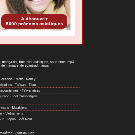
 manga ddl, films divx asiatiques, sous-titres, mp3
gne de manga et de scantrad manga
Grenoble
-
Metz
-
Nancy
ilippines
-
Taïwan
-
Tibet
gapouriennes
-
Taïwanaises
g-Kong
-
Riel Cambodgien
irmans
-
Malaisiens
is
-
Vietnamiens
our
-
Japon
-
Viêt Nam
problème
-
Plan du Site