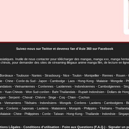
Suivez-nous sur Twitter
et
devenez fan d'Asie 360 sur Facebook
asiatiques
. Inutile de nous contacter pour télécharger des mangas, manga xxx, manga hentai,
chinois, pour demander des sites de streaming illégaux anime manga film, de lecture en li
Bordeaux
-
Toulouse
-
Nantes
-
Strasbourg
-
Nice
-
Toulon
-
Montpellier
-
Rennes
-
Rouen
-
ie
-
Chine
-
Corée du Sud
-
Japon
-
Cambodge
-
Laos
-
Hong-Kong
-
Malaisie
-
Mongolie
-
Ph
andaises
-
Vietnamiennes
-
Coréennes
-
Laotiennes
-
Indonésiennes
-
Cambodgiennes
-
Sin
en
-
Yuan Chinois
-
Won Sud-coréen
-
Baht Thaïlandais
-
Rupiah Indonésien
-
Dollars de Hon
agon
-
Serpent
-
Cheval
-
Chèvre
-
Singe
-
Coq
-
Chien
-
Cochon
s
-
Vietnamiens
-
Tibétains
-
Indonésiens
-
Mongols
-
Coréens
-
Laotiens
-
Cambodgiens
-
B
ois
-
Coréens
-
Japonais
-
Laotiens
-
Malaisiens
-
Mongols
-
Philippins
-
Tibétains
-
Thaïlanda
Malaisie
-
Chine
-
Philippines
-
Corée
-
Taïwan
-
Hong-Kong
-
Thaïlande
-
Indonésie
-
Singap
tions Légales
-
Conditions d'utilisation
-
Foire aux Questions (F.A.Q.)
-
Signaler un 