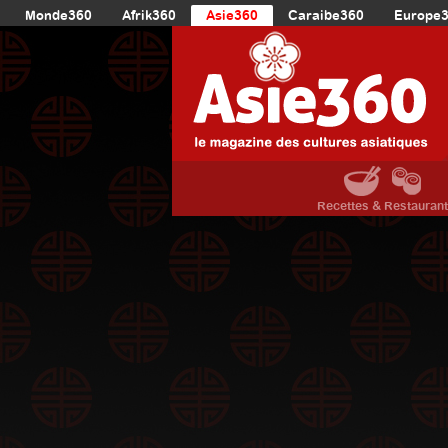
Monde360
Afrik360
Asie360
Caraibe360
Europe
Recettes & Restauran