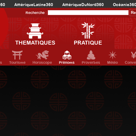
360
AmériqueLatine360
AmériqueDuNord360
Océanie36
Recherche :
THEMATIQUES
PRATIQUE
ts
Tourisme
Horoscope
Prénoms
Proverbes
Météo
Conve