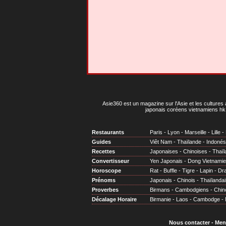
Asie360 est un magazine sur l'Asie et les cultures 
japonais coréens vietnamiens hk 
Restaurants
Paris
-
Lyon
-
Marseille
-
Lille
-
Guides
Viêt Nam
-
Thaïlande
-
Indonés
Recettes
Japonaises
-
Chinoises
-
Thaïl
Convertisseur
Yen Japonais
-
Dong Vietnami
Horoscope
Rat
-
Buffle
-
Tigre
-
Lapin
-
Dr
Prénoms
Japonais
-
Chinois
-
Thaïlandai
Proverbes
Birmans
-
Cambodgiens
-
Chin
Décalage Horaire
Birmanie
-
Laos
-
Cambodge
-
Nous contacter
-
Men