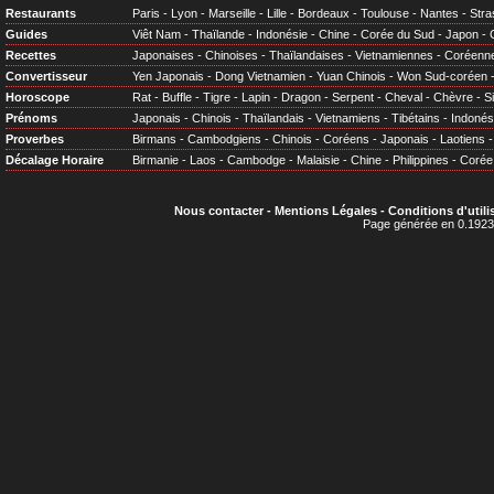
Restaurants
Paris
-
Lyon
-
Marseille
-
Lille
-
Bordeaux
-
Toulouse
-
Nantes
-
Stra
Guides
Viêt Nam
-
Thaïlande
-
Indonésie
-
Chine
-
Corée du Sud
-
Japon
-
Recettes
Japonaises
-
Chinoises
-
Thaïlandaises
-
Vietnamiennes
-
Coréenn
Convertisseur
Yen Japonais
-
Dong Vietnamien
-
Yuan Chinois
-
Won Sud-coréen
Horoscope
Rat
-
Buffle
-
Tigre
-
Lapin
-
Dragon
-
Serpent
-
Cheval
-
Chèvre
-
S
Prénoms
Japonais
-
Chinois
-
Thaïlandais
-
Vietnamiens
-
Tibétains
-
Indonés
Proverbes
Birmans
-
Cambodgiens
-
Chinois
-
Coréens
-
Japonais
-
Laotiens
Décalage Horaire
Birmanie
-
Laos
-
Cambodge
-
Malaisie
-
Chine
-
Philippines
-
Corée
Nous contacter
-
Mentions Légales
-
Conditions d'utili
Page générée en 0.1923