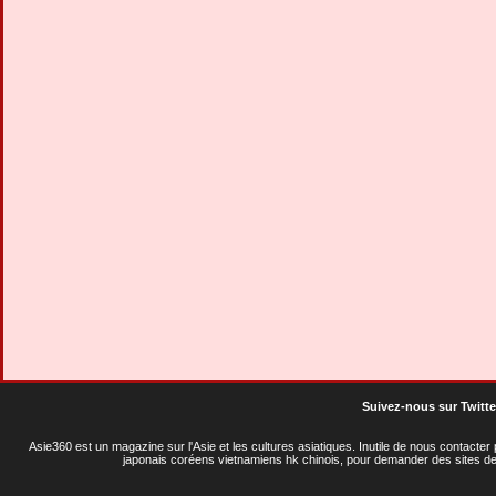
Suivez-nous sur Twitte
Asie360 est un magazine sur l'Asie et les cultures asiatiques
. Inutile de nous contacte
japonais coréens vietnamiens hk chinois, pour demander des sites de