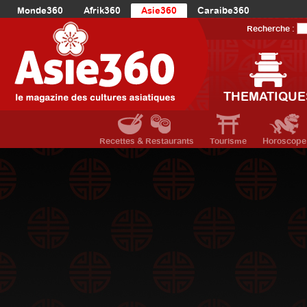
Monde360
Afrik360
Asie360
Caraibe360
Europe360
AmériqueLatine360
AmériqueDuNord360
Recherche :
Océanie360
Orient360
THEMATIQUE
Recettes & Restaurants
Tourisme
Horoscope