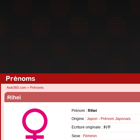
Prénoms
Asie360.com
>
Prénoms
Rihei
Prénom :
Rihei
Origine :
Japon
-
Prénom Japonais
Ecriture originale : 利平
Sexe :
Féminin