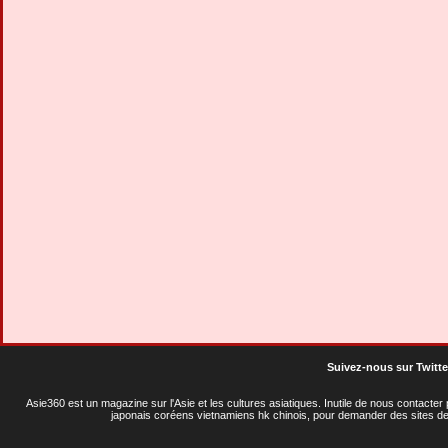
Suivez-nous sur Twitte
Asie360 est un magazine sur l'Asie et les cultures asiatiques
. Inutile de nous contacte
japonais coréens vietnamiens hk chinois, pour demander des sites de