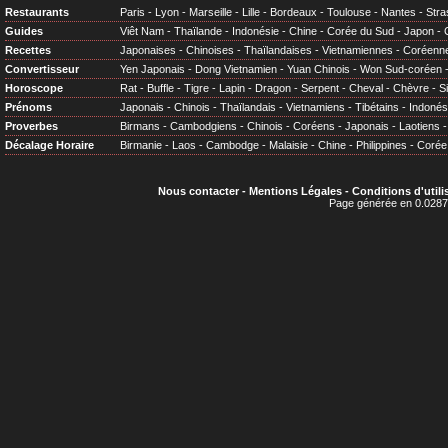
Restaurants
Paris
-
Lyon
-
Marseille
-
Lille
-
Bordeaux
-
Toulouse
-
Nantes
-
Stra
Guides
Viêt Nam
-
Thaïlande
-
Indonésie
-
Chine
-
Corée du Sud
-
Japon
-
Recettes
Japonaises
-
Chinoises
-
Thaïlandaises
-
Vietnamiennes
-
Coréenn
Convertisseur
Yen Japonais
-
Dong Vietnamien
-
Yuan Chinois
-
Won Sud-coréen
Horoscope
Rat
-
Buffle
-
Tigre
-
Lapin
-
Dragon
-
Serpent
-
Cheval
-
Chèvre
-
S
Prénoms
Japonais
-
Chinois
-
Thaïlandais
-
Vietnamiens
-
Tibétains
-
Indonés
Proverbes
Birmans
-
Cambodgiens
-
Chinois
-
Coréens
-
Japonais
-
Laotiens
Décalage Horaire
Birmanie
-
Laos
-
Cambodge
-
Malaisie
-
Chine
-
Philippines
-
Corée
Nous contacter
-
Mentions Légales
-
Conditions d'utili
Page générée en 0.0287