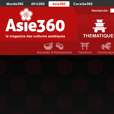
Monde360
Afrik360
Asie360
Caraibe360
Europe360
AmériqueLatine360
AmériqueDuNord360
Recherche :
Océanie360
Orient360
THEMATIQUE
Recettes & Restaurants
Tourisme
Horoscope