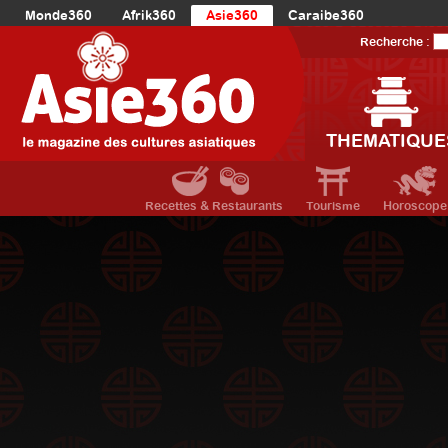
Monde360
Afrik360
Asie360
Caraibe360
Europe360
AmériqueLatine360
AmériqueDuNord360
Recherche :
Océanie360
Orient360
THEMATIQUE
Recettes & Restaurants
Tourisme
Horoscope