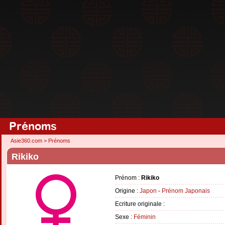
Prénoms
Asie360.com
>
Prénoms
Rikiko
Prénom :
Rikiko
Origine :
Japon
-
Prénom Japonais
Ecriture originale :
Sexe :
Féminin