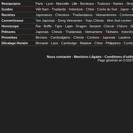
Restaurants
Paris
-
Lyon
-
Marseille
-
Lille
-
Bordeaux
-
Toulouse
-
Nantes
-
Stra
Guides
Viêt Nam
-
Thaïlande
-
Indonésie
-
Chine
-
Corée du Sud
-
Japon
-
Recettes
Japonaises
-
Chinoises
-
Thaïlandaises
-
Vietnamiennes
-
Coréenn
Convertisseur
Yen Japonais
-
Dong Vietnamien
-
Yuan Chinois
-
Won Sud-coréen
Horoscope
Rat
-
Buffle
-
Tigre
-
Lapin
-
Dragon
-
Serpent
-
Cheval
-
Chèvre
-
S
Prénoms
Japonais
-
Chinois
-
Thaïlandais
-
Vietnamiens
-
Tibétains
-
Indonés
Proverbes
Birmans
-
Cambodgiens
-
Chinois
-
Coréens
-
Japonais
-
Laotiens
Décalage Horaire
Birmanie
-
Laos
-
Cambodge
-
Malaisie
-
Chine
-
Philippines
-
Corée
Nous contacter
-
Mentions Légales
-
Conditions d'utili
Page générée en 0.0297