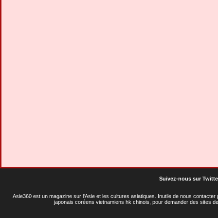
Suivez-nous sur Twitte
Asie360 est un magazine sur l'Asie et les cultures asiatiques
. Inutile de nous contacte
japonais coréens vietnamiens hk chinois, pour demander des sites de