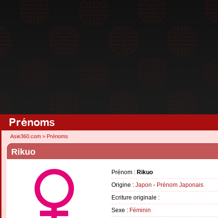
Prénoms
Asie360.com
>
Prénoms
Rikuo
Prénom :
Rikuo
Origine :
Japon
-
Prénom Japonais
Ecriture originale :
Sexe :
Féminin