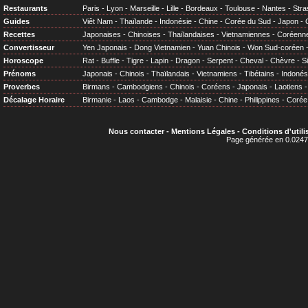
Restaurants
Paris
-
Lyon
-
Marseille
-
Lille
-
Bordeaux
-
Toulouse
-
Nantes
-
Stra
Guides
Viêt Nam
-
Thaïlande
-
Indonésie
-
Chine
-
Corée du Sud
-
Japon
-
Recettes
Japonaises
-
Chinoises
-
Thaïlandaises
-
Vietnamiennes
-
Coréenn
Convertisseur
Yen Japonais
-
Dong Vietnamien
-
Yuan Chinois
-
Won Sud-coréen
Horoscope
Rat
-
Buffle
-
Tigre
-
Lapin
-
Dragon
-
Serpent
-
Cheval
-
Chèvre
-
S
Prénoms
Japonais
-
Chinois
-
Thaïlandais
-
Vietnamiens
-
Tibétains
-
Indonés
Proverbes
Birmans
-
Cambodgiens
-
Chinois
-
Coréens
-
Japonais
-
Laotiens
Décalage Horaire
Birmanie
-
Laos
-
Cambodge
-
Malaisie
-
Chine
-
Philippines
-
Corée
Nous contacter
-
Mentions Légales
-
Conditions d'utili
Page générée en 0.0247