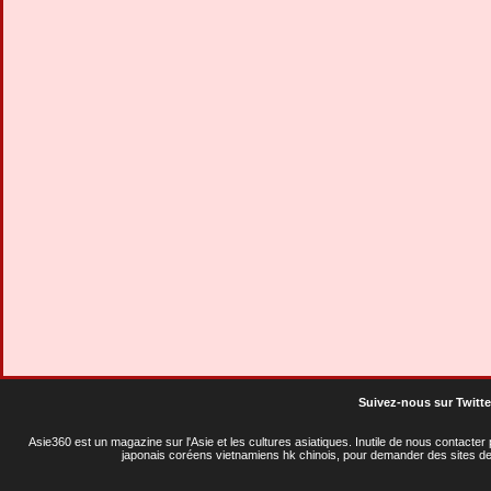
Suivez-nous sur Twitte
Asie360 est un magazine sur l'Asie et les cultures asiatiques
. Inutile de nous contacte
japonais coréens vietnamiens hk chinois, pour demander des sites de