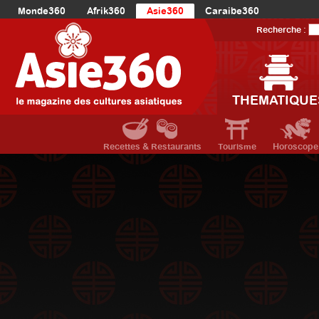
Monde360
Afrik360
Asie360
Caraibe360
Europe360
AmériqueLatine360
AmériqueDuNord360
Recherche :
Océanie360
Orient360
THEMATIQUE
Recettes & Restaurants
Tourisme
Horoscope