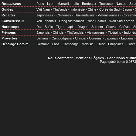
Restaurants
Paris
-
Lyon
-
Marseille
-
Lille
-
Bordeaux
-
Toulouse
-
Nantes
-
Stra
Guides
Viêt Nam
-
Thaïlande
-
Indonésie
-
Chine
-
Corée du Sud
-
Japon
-
Recettes
Japonaises
-
Chinoises
-
Thaïlandaises
-
Vietnamiennes
-
Coréenn
Convertisseur
Yen Japonais
-
Dong Vietnamien
-
Yuan Chinois
-
Won Sud-coréen
Horoscope
Rat
-
Buffle
-
Tigre
-
Lapin
-
Dragon
-
Serpent
-
Cheval
-
Chèvre
-
S
Prénoms
Japonais
-
Chinois
-
Thaïlandais
-
Vietnamiens
-
Tibétains
-
Indonés
Proverbes
Birmans
-
Cambodgiens
-
Chinois
-
Coréens
-
Japonais
-
Laotiens
Décalage Horaire
Birmanie
-
Laos
-
Cambodge
-
Malaisie
-
Chine
-
Philippines
-
Corée
Nous contacter
-
Mentions Légales
-
Conditions d'utili
Page générée en 0.0373