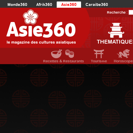
Monde360
Afrik360
Asie360
Caraibe360
Europe360
AmériqueLatine360
AmériqueDuNord360
Recherche :
Océanie360
Orient360
THEMATIQUE
Recettes & Restaurants
Tourisme
Horoscope