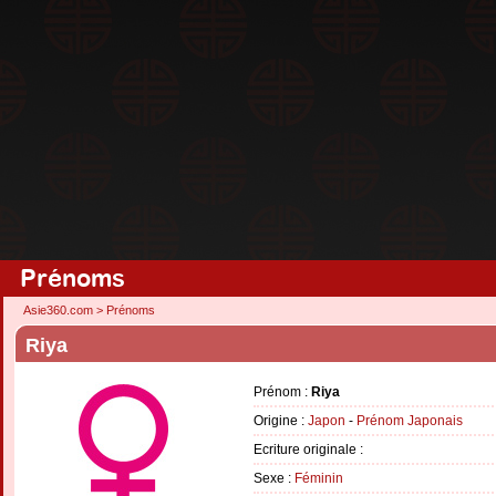
Prénoms
Asie360.com
>
Prénoms
Riya
Prénom :
Riya
Origine :
Japon
-
Prénom Japonais
Ecriture originale :
Sexe :
Féminin