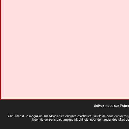
Suivez-nous sur Twitte
Asie360 est un magazine sur l'Asie et les cultures asiatiques
. Inutile de nous contacte
japonais coréens vietnamiens hk chinois, pour demander des sites de