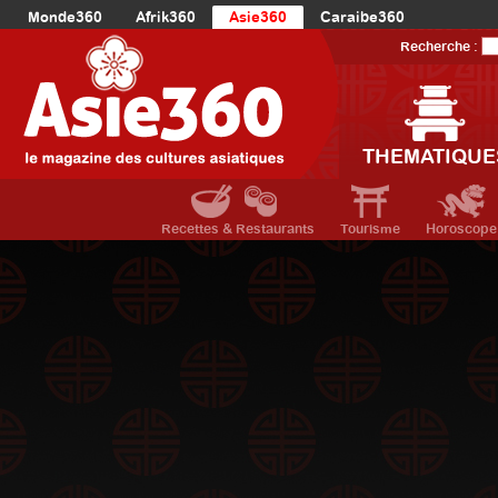
Monde360
Afrik360
Asie360
Caraibe360
Europe360
AmériqueLatine360
AmériqueDuNord360
Recherche :
Océanie360
Orient360
THEMATIQUE
Recettes & Restaurants
Tourisme
Horoscope