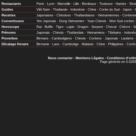
Restaurants
Paris
-
Lyon
-
Marseille
-
Lille
-
Bordeaux
-
Toulouse
-
Nantes
-
Stra
Guides
Viêt Nam
-
Thaïlande
-
Indonésie
-
Chine
-
Corée du Sud
-
Japon
-
Recettes
Japonaises
-
Chinoises
-
Thaïlandaises
-
Vietnamiennes
-
Coréenn
Convertisseur
Yen Japonais
-
Dong Vietnamien
-
Yuan Chinois
-
Won Sud-coréen
Horoscope
Rat
-
Buffle
-
Tigre
-
Lapin
-
Dragon
-
Serpent
-
Cheval
-
Chèvre
-
S
Prénoms
Japonais
-
Chinois
-
Thaïlandais
-
Vietnamiens
-
Tibétains
-
Indonés
Proverbes
Birmans
-
Cambodgiens
-
Chinois
-
Coréens
-
Japonais
-
Laotiens
Décalage Horaire
Birmanie
-
Laos
-
Cambodge
-
Malaisie
-
Chine
-
Philippines
-
Corée
Nous contacter
-
Mentions Légales
-
Conditions d'utili
Page générée en 0.0283