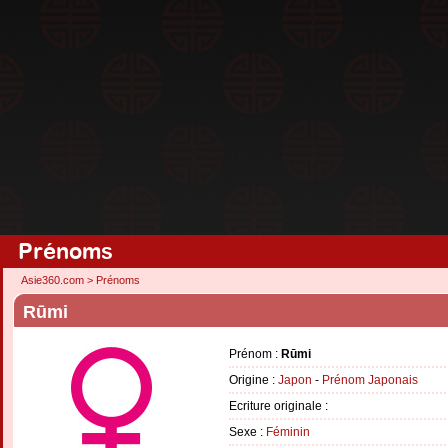
Prénoms
Asie360.com
>
Prénoms
Rūmi
Prénom :
Rūmi
Origine :
Japon
-
Prénom Japonais
Ecriture originale :
Sexe :
Féminin