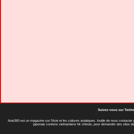
Suivez-nous sur Twitte
Asie360 est un magazine sur l'Asie et les cultures asiatiques
. Inutile de nous contacte
japonais coréens vietnamiens hk chinois, pour demander des sites de