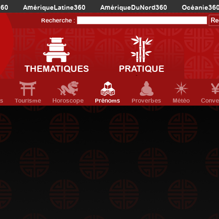
360
AmériqueLatine360
AmériqueDuNord360
Océanie36
Recherche :
THEMATIQUES
PRATIQUE
ts
Tourisme
Horoscope
Prénoms
Proverbes
Météo
Conve