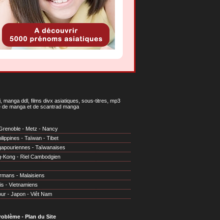
 manga ddl, films divx asiatiques, sous-titres, mp3
gne de manga et de scantrad manga
Grenoble
-
Metz
-
Nancy
ilippines
-
Taïwan
-
Tibet
gapouriennes
-
Taïwanaises
g-Kong
-
Riel Cambodgien
irmans
-
Malaisiens
is
-
Vietnamiens
our
-
Japon
-
Viêt Nam
problème
-
Plan du Site