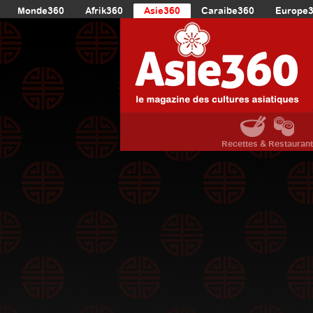
Monde360
Afrik360
Asie360
Caraibe360
Europe
Recettes & Restauran