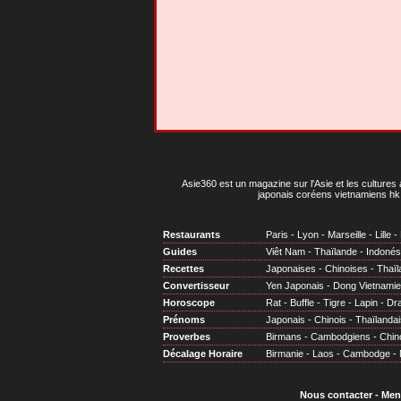
Asie360 est un magazine sur l'Asie et les cultures 
japonais coréens vietnamiens hk 
Restaurants
Paris
-
Lyon
-
Marseille
-
Lille
-
Guides
Viêt Nam
-
Thaïlande
-
Indonés
Recettes
Japonaises
-
Chinoises
-
Thaïl
Convertisseur
Yen Japonais
-
Dong Vietnami
Horoscope
Rat
-
Buffle
-
Tigre
-
Lapin
-
Dr
Prénoms
Japonais
-
Chinois
-
Thaïlandai
Proverbes
Birmans
-
Cambodgiens
-
Chin
Décalage Horaire
Birmanie
-
Laos
-
Cambodge
-
Nous contacter
-
Men