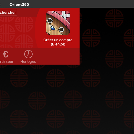
0
Orient360
Créer un compte
(bientôt)
rtisseur
Horloges