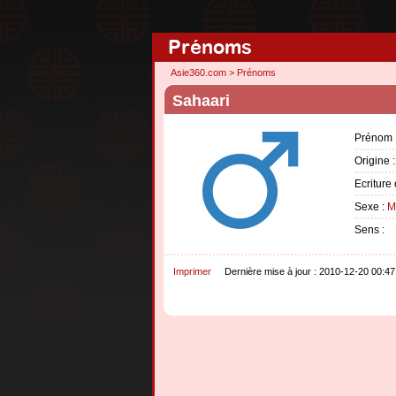
Prénoms
Asie360.com
>
Prénoms
Sahaari
Prénom 
Origine 
Ecriture 
Sexe :
M
Sens :
Imprimer
Dernière mise à jour : 2010-12-20 00:47