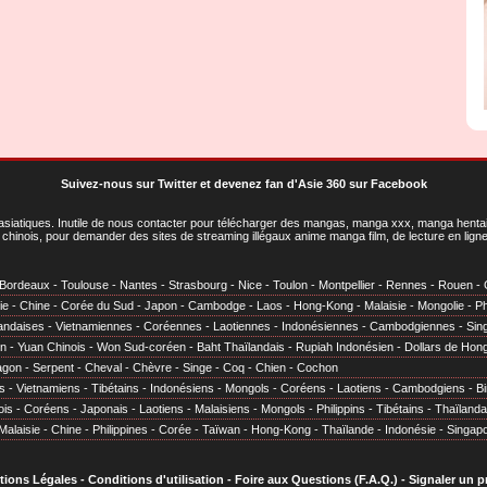
Suivez-nous sur Twitter
et
devenez fan d'Asie 360 sur Facebook
asiatiques
. Inutile de nous contacter pour télécharger des mangas, manga xxx, manga hentai,
chinois, pour demander des sites de streaming illégaux anime manga film, de lecture en li
Bordeaux
-
Toulouse
-
Nantes
-
Strasbourg
-
Nice
-
Toulon
-
Montpellier
-
Rennes
-
Rouen
-
ie
-
Chine
-
Corée du Sud
-
Japon
-
Cambodge
-
Laos
-
Hong-Kong
-
Malaisie
-
Mongolie
-
Ph
andaises
-
Vietnamiennes
-
Coréennes
-
Laotiennes
-
Indonésiennes
-
Cambodgiennes
-
Sin
en
-
Yuan Chinois
-
Won Sud-coréen
-
Baht Thaïlandais
-
Rupiah Indonésien
-
Dollars de Hon
agon
-
Serpent
-
Cheval
-
Chèvre
-
Singe
-
Coq
-
Chien
-
Cochon
s
-
Vietnamiens
-
Tibétains
-
Indonésiens
-
Mongols
-
Coréens
-
Laotiens
-
Cambodgiens
-
B
ois
-
Coréens
-
Japonais
-
Laotiens
-
Malaisiens
-
Mongols
-
Philippins
-
Tibétains
-
Thaïlanda
Malaisie
-
Chine
-
Philippines
-
Corée
-
Taïwan
-
Hong-Kong
-
Thaïlande
-
Indonésie
-
Singap
tions Légales
-
Conditions d'utilisation
-
Foire aux Questions (F.A.Q.)
-
Signaler un 