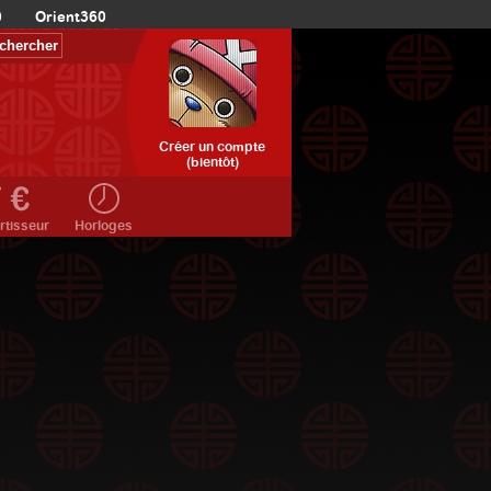
0
Orient360
Créer un compte
(bientôt)
rtisseur
Horloges