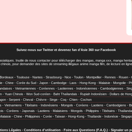
Suivez-nous sur Twitter
et
devenez fan d'Asie 360 sur Facebook
asiatiques
. Inutile de nous contacter pour télécharger des mangas, manga xxx, manga hentai,
chinois, pour demander des sites de streaming illégaux anime manga film, de lecture en li
Bordeaux
-
Toulouse
-
Nantes
-
Strasbourg
-
Nice
-
Toulon
-
Montpellier
-
Rennes
-
Rouen
-
ie
-
Chine
-
Corée du Sud
-
Japon
-
Cambodge
-
Laos
-
Hong-Kong
-
Malaisie
-
Mongolie
-
Ph
andaises
-
Vietnamiennes
-
Coréennes
-
Laotiennes
-
Indonésiennes
-
Cambodgiennes
-
Sin
en
-
Yuan Chinois
-
Won Sud-coréen
-
Baht Thaïlandais
-
Rupiah Indonésien
-
Dollars de Hon
agon
-
Serpent
-
Cheval
-
Chèvre
-
Singe
-
Coq
-
Chien
-
Cochon
s
-
Vietnamiens
-
Tibétains
-
Indonésiens
-
Mongols
-
Coréens
-
Laotiens
-
Cambodgiens
-
B
ois
-
Coréens
-
Japonais
-
Laotiens
-
Malaisiens
-
Mongols
-
Philippins
-
Tibétains
-
Thaïlanda
Malaisie
-
Chine
-
Philippines
-
Corée
-
Taïwan
-
Hong-Kong
-
Thaïlande
-
Indonésie
-
Singap
tions Légales
-
Conditions d'utilisation
-
Foire aux Questions (F.A.Q.)
-
Signaler un 