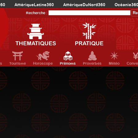
360
AmériqueLatine360
AmériqueDuNord360
Océanie36
Recherche :
THEMATIQUES
PRATIQUE
ts
Tourisme
Horoscope
Prénoms
Proverbes
Météo
Conve