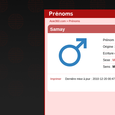
Prénoms
Asie360.com
>
Prénoms
Samay
Prénom 
Origine 
Ecriture 
Sexe :
M
Sens :
M
Imprimer
Dernière mise à jour : 2010-12-20 00:47