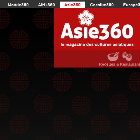
Monde360
Afrik360
Asie360
Caraibe360
Europe
Recettes & Restauran