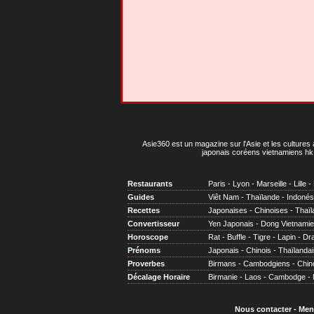
Asie360 est un magazine sur l'Asie et les cultures 
japonais coréens vietnamiens hk 
Restaurants
Paris
-
Lyon
-
Marseille
-
Lille
-
Guides
Viêt Nam
-
Thaïlande
-
Indonés
Recettes
Japonaises
-
Chinoises
-
Thaïl
Convertisseur
Yen Japonais
-
Dong Vietnami
Horoscope
Rat
-
Buffle
-
Tigre
-
Lapin
-
Dr
Prénoms
Japonais
-
Chinois
-
Thaïlandai
Proverbes
Birmans
-
Cambodgiens
-
Chin
Décalage Horaire
Birmanie
-
Laos
-
Cambodge
-
Nous contacter
-
Men