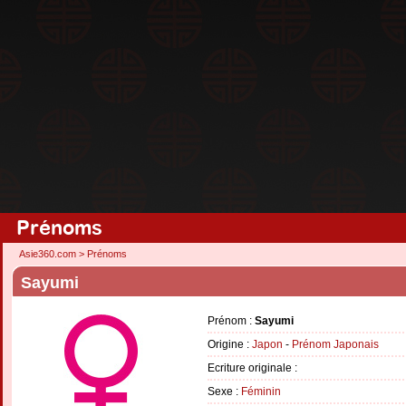
Prénoms
Asie360.com
>
Prénoms
Sayumi
Prénom :
Sayumi
Origine :
Japon
-
Prénom Japonais
Ecriture originale :
Sexe :
Féminin