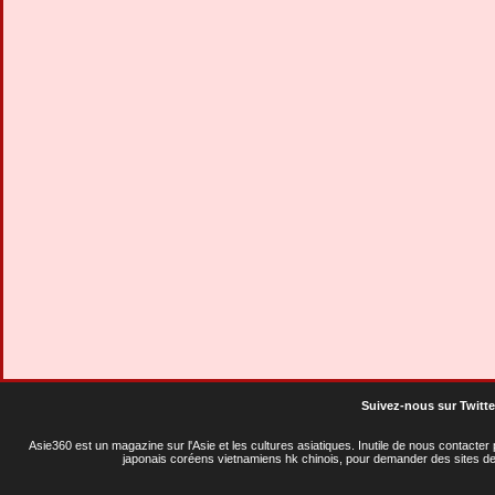
Suivez-nous sur Twitte
Asie360 est un magazine sur l'Asie et les cultures asiatiques
. Inutile de nous contacte
japonais coréens vietnamiens hk chinois, pour demander des sites de