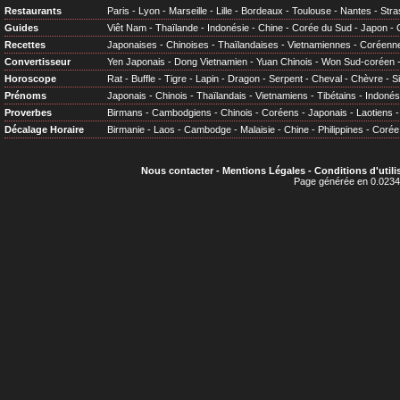
Restaurants
Paris
-
Lyon
-
Marseille
-
Lille
-
Bordeaux
-
Toulouse
-
Nantes
-
Stra
Guides
Viêt Nam
-
Thaïlande
-
Indonésie
-
Chine
-
Corée du Sud
-
Japon
-
Recettes
Japonaises
-
Chinoises
-
Thaïlandaises
-
Vietnamiennes
-
Coréenn
Convertisseur
Yen Japonais
-
Dong Vietnamien
-
Yuan Chinois
-
Won Sud-coréen
Horoscope
Rat
-
Buffle
-
Tigre
-
Lapin
-
Dragon
-
Serpent
-
Cheval
-
Chèvre
-
S
Prénoms
Japonais
-
Chinois
-
Thaïlandais
-
Vietnamiens
-
Tibétains
-
Indonés
Proverbes
Birmans
-
Cambodgiens
-
Chinois
-
Coréens
-
Japonais
-
Laotiens
Décalage Horaire
Birmanie
-
Laos
-
Cambodge
-
Malaisie
-
Chine
-
Philippines
-
Corée
Nous contacter
-
Mentions Légales
-
Conditions d'utili
Page générée en 0.0234