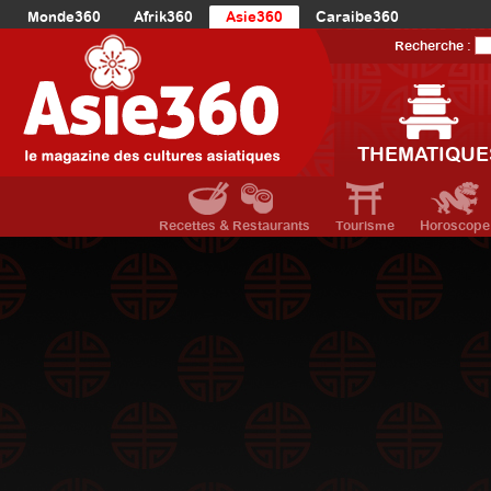
Monde360
Afrik360
Asie360
Caraibe360
Europe360
AmériqueLatine360
AmériqueDuNord360
Recherche :
Océanie360
Orient360
THEMATIQUE
Recettes & Restaurants
Tourisme
Horoscope