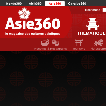
Monde360
Afrik360
Asie360
Caraibe360
Europe360
AmériqueLatine360
AmériqueDuNord360
Recherche :
Océanie360
Orient360
THEMATIQUE
Recettes & Restaurants
Tourisme
Horoscope