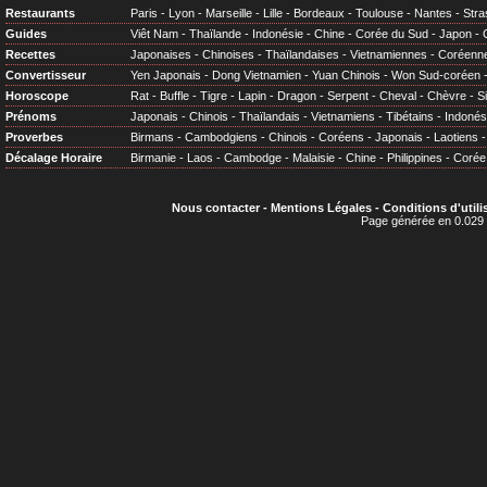
Restaurants
Paris
-
Lyon
-
Marseille
-
Lille
-
Bordeaux
-
Toulouse
-
Nantes
-
Stra
Guides
Viêt Nam
-
Thaïlande
-
Indonésie
-
Chine
-
Corée du Sud
-
Japon
-
Recettes
Japonaises
-
Chinoises
-
Thaïlandaises
-
Vietnamiennes
-
Coréenn
Convertisseur
Yen Japonais
-
Dong Vietnamien
-
Yuan Chinois
-
Won Sud-coréen
Horoscope
Rat
-
Buffle
-
Tigre
-
Lapin
-
Dragon
-
Serpent
-
Cheval
-
Chèvre
-
S
Prénoms
Japonais
-
Chinois
-
Thaïlandais
-
Vietnamiens
-
Tibétains
-
Indonés
Proverbes
Birmans
-
Cambodgiens
-
Chinois
-
Coréens
-
Japonais
-
Laotiens
Décalage Horaire
Birmanie
-
Laos
-
Cambodge
-
Malaisie
-
Chine
-
Philippines
-
Corée
Nous contacter
-
Mentions Légales
-
Conditions d'utili
Page générée en 0.029 