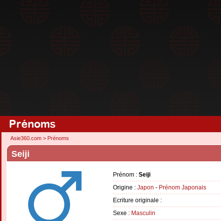
Prénoms
Asie360.com
>
Prénoms
Seiji
Prénom :
Seiji
Origine :
Japon
-
Prénom Japonais
Ecriture originale :
Sexe :
Masculin