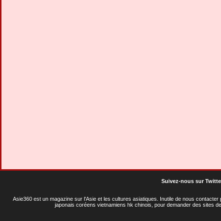
Suivez-nous sur Twitte
Asie360 est un magazine sur l'Asie et les cultures asiatiques
. Inutile de nous contacte
japonais coréens vietnamiens hk chinois, pour demander des sites de