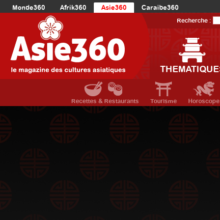
Monde360
Afrik360
Asie360
Caraibe360
Europe360
AmériqueLatine360
AmériqueDuNord360
Recherche :
Océanie360
Orient360
THEMATIQUE
Recettes & Restaurants
Tourisme
Horoscope