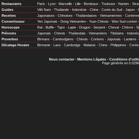
Restaurants
Paris
-
Lyon
-
Marseille
-
Lille
-
Bordeaux
-
Toulouse
-
Nantes
-
Stra
Guides
Viêt Nam
-
Thaïlande
-
Indonésie
-
Chine
-
Corée du Sud
-
Japon
-
Recettes
Japonaises
-
Chinoises
-
Thaïlandaises
-
Vietnamiennes
-
Coréenn
Convertisseur
Yen Japonais
-
Dong Vietnamien
-
Yuan Chinois
-
Won Sud-coréen
Horoscope
Rat
-
Buffle
-
Tigre
-
Lapin
-
Dragon
-
Serpent
-
Cheval
-
Chèvre
-
S
Prénoms
Japonais
-
Chinois
-
Thaïlandais
-
Vietnamiens
-
Tibétains
-
Indonés
Proverbes
Birmans
-
Cambodgiens
-
Chinois
-
Coréens
-
Japonais
-
Laotiens
Décalage Horaire
Birmanie
-
Laos
-
Cambodge
-
Malaisie
-
Chine
-
Philippines
-
Corée
Nous contacter
-
Mentions Légales
-
Conditions d'utili
Page générée en 0.0296