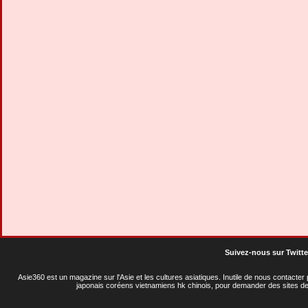
Suivez-nous sur Twitte
Asie360 est un magazine sur l'Asie et les cultures asiatiques
. Inutile de nous contacte
japonais coréens vietnamiens hk chinois, pour demander des sites de