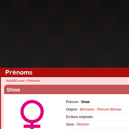
Prénoms
Asie360.com
>
Prénoms
Shwe
Prénom :
Shwe
Origine :
Birmanie
-
Prénom Birman
Ecriture originale :
Sexe :
Féminin